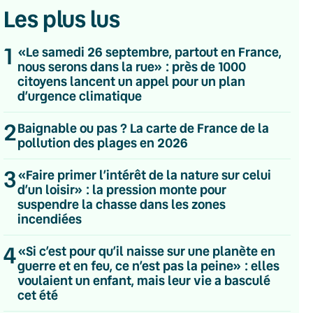
Les plus lus
1
«Le samedi 26 septembre, partout en France,
nous serons dans la rue» : près de 1000
citoyens lancent un appel pour un plan
d’urgence climatique
2
Baignable ou pas ? La carte de France de la
pollution des plages en 2026
3
«Faire primer l’intérêt de la nature sur celui
d’un loisir» : la pression monte pour
suspendre la chasse dans les zones
incendiées
4
«Si c’est pour qu’il naisse sur une planète en
guerre et en feu, ce n’est pas la peine» : elles
💌 Inscrivez-vous à nos newsletters
voulaient un enfant, mais leur vie a basculé
cet été
Quotidienne
Du lundi au vendredi