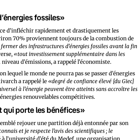
 d’énergies fossiles»
nce d’infléchir rapidement et drastiquement les
nviron 70% proviennent toujours de la combustion de
r fermer des infrastructures d’énergies fossiles avant la fin
nverse,
«tout investissement supplémentaire dans les
 niveau d’émissions, a rappelé l’économiste.
lon lequel le monde ne pourra pas se passer d’énergies
uivarch a rappelé le
«degré de confiance élevé [du Giec]
niversel à l’énergie peuvent être atteints sans accroître les
 énergies renouvelables compétitives.
et qui porte les bénéfices»
 semblé rejouer une partition déjà entonnée par son
connais et je respecte l’avis des scientifiques ; le
é à l’université d’été du Medef
, une organisation