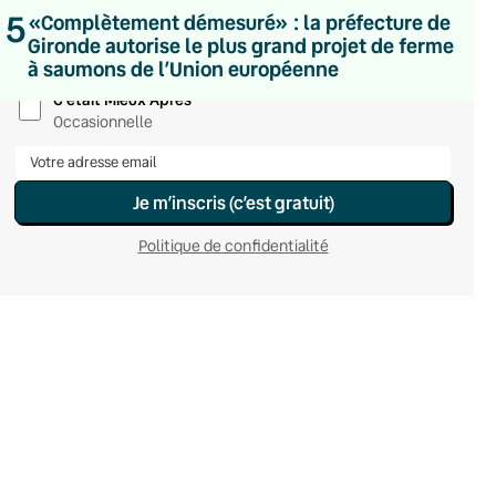
Hebdomadaire
5
«Complètement démesuré» : la préfecture de
Le samedi
Gironde autorise le plus grand projet de ferme
Chaleurs Actuelles
à saumons de l’Union européenne
Une fois par mois
C’était Mieux Après
Occasionnelle
Je m’inscris (c’est gratuit)
Politique de confidentialité