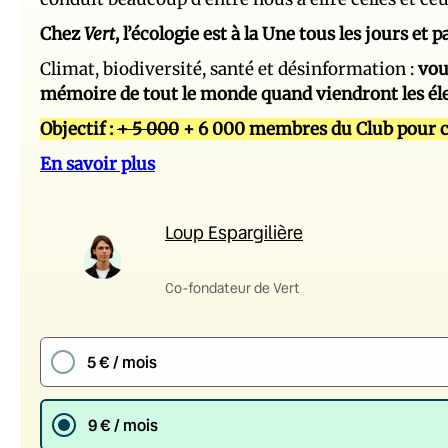
Chez
Vert
, l’écologie est à la Une tous les jours et
Climat, biodiversité, santé et désinformation :
vou
mémoire de tout le monde quand viendront les él
Objectif :
+ 5 000
+ 6 000 membres du Club pour c
En savoir plus
Loup Espargilière
Co-fondateur de Vert
5 € / mois
9 € / mois