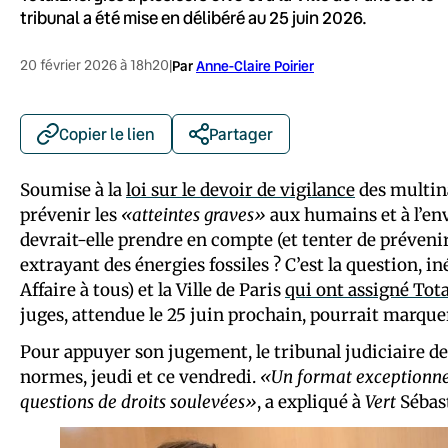
tribunal a été mise en délibéré au 25 juin 2026.
20 février 2026 à 18h20
|
Par
Anne-Claire Poirier
Copier le lien
Partager
Soumise à la
loi sur le devoir de vigilance
des multina
prévenir les
«atteintes graves»
aux humains et à l’env
devrait-elle prendre en compte (et tenter de prévenir
extrayant des énergies fossiles ? C’est la question, i
Affaire à tous) et la Ville de Paris
qui ont assigné Tota
juges, attendue le 25 juin prochain, pourrait marque
Pour appuyer son jugement, le tribunal judiciaire de
normes, jeudi et ce vendredi.
«Un format exceptionnel,
questions de droits soulevées»
, a expliqué à
Vert
Sébast