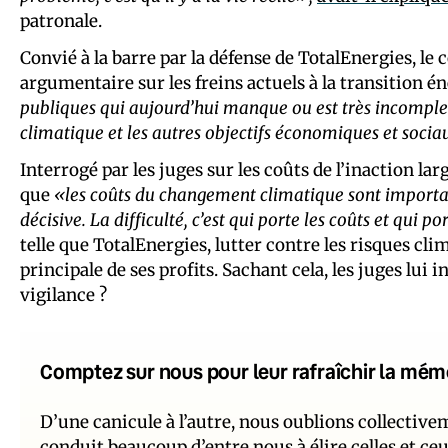
patronale.
Convié à la barre par la défense de TotalEnergies, l
argumentaire sur les freins actuels à la transition é
publiques qui aujourd’hui manque ou est très incompl
climatique et les autres objectifs économiques et soci
Interrogé par les juges sur les coûts de l’inaction la
que
«les coûts du changement climatique sont important
décisive. La difficulté, c’est qui porte les coûts et qui po
telle que TotalEnergies, lutter contre les risques cl
principale de ses profits. Sachant cela, les juges lui 
vigilance ?
Comptez sur nous pour leur rafraîchir la mém
D’une canicule à l’autre, nous oublions collectiv
conduit beaucoup d’entre nous à élire celles et ce