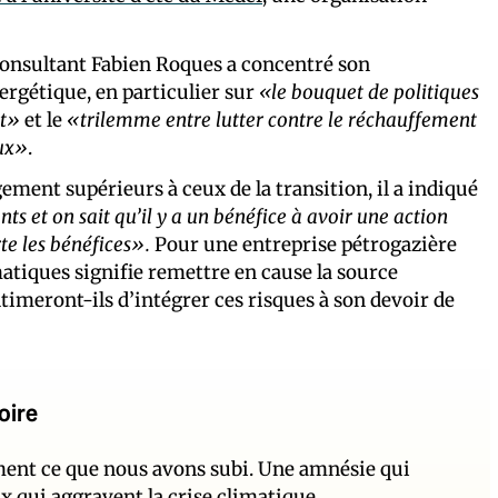
e consultant Fabien Roques a concentré son
nergétique, en particulier sur
«le bouquet de politiques
et»
et le
«trilemme entre lutter contre le réchauffement
aux»
.
rgement supérieurs à ceux de la transition, il a indiqué
s et on sait qu’il y a un bénéfice à avoir une action
rte les bénéfices».
Pour une entreprise pétrogazière
imatiques signifie remettre en cause la source
intimeront-ils d’intégrer ces risques à son devoir de
oire
ement ce que nous avons subi. Une amnésie qui
ux qui aggravent la crise climatique.