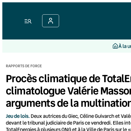
Aller
au
contenu
Menu
À la 
RAPPORTS DE FORCE
Procès climatique de TotalEne
climatologue Valérie Masso
arguments de la multinatio
Jeu de lois.
Deux autrices du Giec, Céline Guivarch et Va
devant le tribunal judiciaire de Paris ce vendredi. Elles
TotalEnergies à plusieurs ONG et à la Ville de Paris sur le