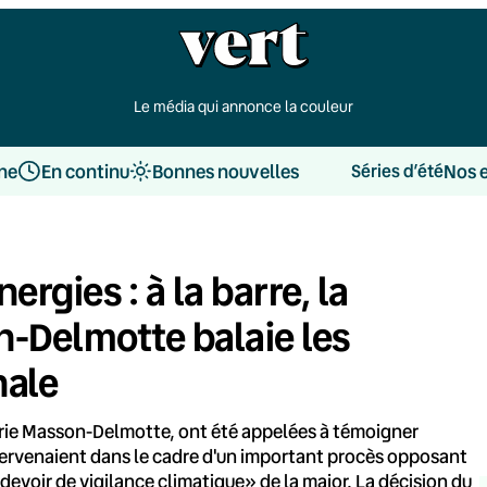
Le média qui annonce la couleur
une
En continu
Bonnes nouvelles
Nos 
Séries d’été
rgies : à la barre, la
n-Delmotte balaie les
nale
lérie Masson-Delmotte, ont été appelées à témoigner
 intervenaient dans le cadre d'un important procès opposant
 «devoir de vigilance climatique» de la major. La décision du