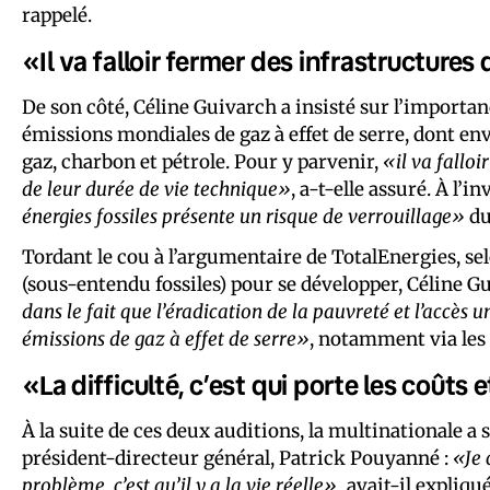
rappelé.
«Il va falloir fermer des infrastructures
De son côté, Céline Guivarch a insisté sur l’importa
émissions mondiales de gaz à effet de serre, dont e
gaz, charbon et pétrole. Pour y parvenir,
«il va falloi
de leur durée de vie technique»
, a-t-elle assuré. À l’i
énergies fossiles présente un risque de verrouillage»
du
Tordant le cou à l’argumentaire de TotalEnergies, se
(sous-entendu fossiles) pour se développer, Céline G
dans le fait que l’éradication de la pauvreté et l’accès u
émissions de gaz à effet de serre»
, notamment via les
«La difficulté, c’est qui porte les coûts 
À la suite de ces deux auditions, la multinationale a
président-directeur général, Patrick Pouyanné :
«Je 
problème, c’est qu’il y a la vie réelle»,
avait-il expliqu