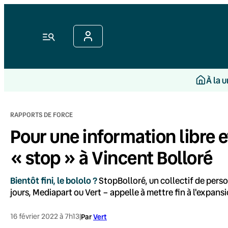
Aller
au
contenu
Menu
À la 
RAPPORTS DE FORCE
Pour une information libre e
« stop » à Vincent Bolloré
Bientôt fini, le bololo ?
StopBolloré, un collectif de pers
jours, Mediapart ou Vert – appelle à mettre fin à l'expansi
16 février 2022 à 7h13
|
Par
Vert