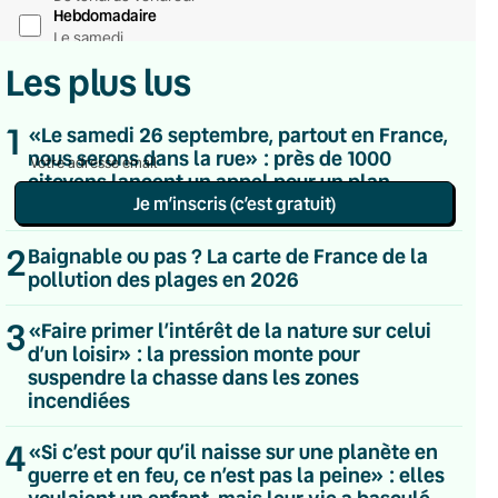
Hebdomadaire
Le samedi
Chaleurs Actuelles
Les plus lus
Une fois par mois
C’était Mieux Après
Occasionnelle
1
«Le samedi 26 septembre, partout en France,
nous serons dans la rue» : près de 1000
citoyens lancent un appel pour un plan
d’urgence climatique
Je m’inscris (c’est gratuit)
Politique de confidentialité
2
Baignable ou pas ? La carte de France de la
pollution des plages en 2026
3
«Faire primer l’intérêt de la nature sur celui
d’un loisir» : la pression monte pour
suspendre la chasse dans les zones
incendiées
4
«Si c’est pour qu’il naisse sur une planète en
guerre et en feu, ce n’est pas la peine» : elles
voulaient un enfant, mais leur vie a basculé