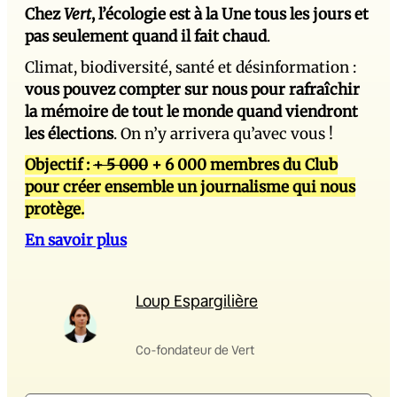
Chez
Vert
, l’écologie est à la Une tous les jours et
pas seulement quand il fait chaud
.
Climat, biodiversité, santé et désinformation :
vous pouvez compter sur nous pour rafraîchir
la mémoire de tout le monde quand viendront
les élections
. On n’y arrivera qu’avec vous !
Objectif :
+ 5 000
+ 6 000 membres du Club
pour créer ensemble un journalisme qui nous
protège.
En savoir plus
Loup Espargilière
Co-fondateur de Vert