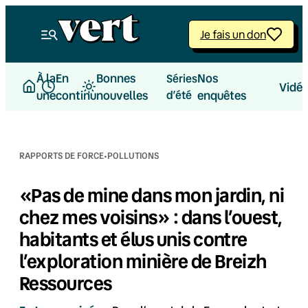
Aller
au
Je fais un don
contenu
À la
En
Bonnes
Nos
Séries
Vidé
une
continu
nouvelles
d’été
enquêtes
·
RAPPORTS DE FORCE
POLLUTIONS
«Pas de mine dans mon jardin, ni
chez mes voisins» : dans l’ouest,
habitants et élus unis contre
l’exploration minière de Breizh
Ressources