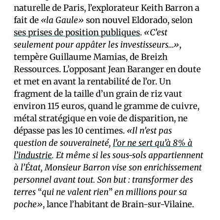
naturelle de Paris, l’explorateur Keith Barron a
fait de
«la Gaule»
son nouvel Eldorado, selon
ses prises de position publiques
.
«C’est
seulement pour appâter les investisseurs…»
,
tempère Guillaume Mamias, de Breizh
Ressources. L’opposant Jean Baranger en doute
et met en avant la rentabilité de l’or. Un
fragment de la taille d’un grain de riz vaut
environ 115 euros, quand le gramme de cuivre,
métal stratégique en voie de disparition, ne
dépasse pas les 10 centimes.
«Il n’est pas
question de souveraineté,
l’or ne sert qu’à 8% à
l’industrie
. Et même si les sous-sols appartiennent
à l’État, Monsieur Barron vise son enrichissement
personnel avant tout. Son but : transformer des
terres
“
qui ne valent rien
”
en millions pour sa
poche»
, lance l’habitant de Brain-sur-Vilaine.