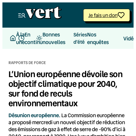
Aller
au
Je fais un don
contenu
À la
En
Bonnes
Nos
Séries
Vidé
une
continu
nouvelles
d’été
enquêtes
RAPPORTS DE FORCE
L’Union européenne dévoile son
objectif climatique pour 2040,
sur fond de reculs
environnementaux
Désunion européenne.
La Commission européenne
a proposé mercredi un nouvel objectif de réduction
des émissions de gaz à effet de serre de -90% d'ici à