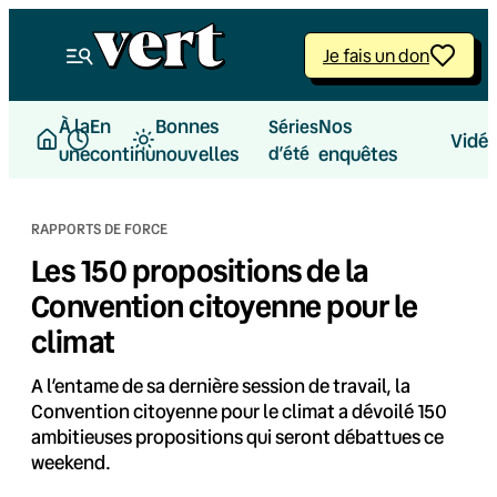
Aller
au
Je fais un don
contenu
À la
En
Bonnes
Nos
Séries
Vidé
une
continu
nouvelles
d’été
enquêtes
RAPPORTS DE FORCE
Les 150 propositions de la
Convention citoyenne pour le
climat
A l’entame de sa dernière session de travail, la
Convention citoyenne pour le climat a dévoilé 150
ambitieuses propositions qui seront débattues ce
weekend.