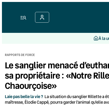
Aller
au
contenu
Menu
À la 
RAPPORTS DE FORCE
Le sanglier menacé d’euthan
sa propriétaire : «Notre Rill
Chaourçoise»
Laie pas belle la vie ?
La situation du sanglier Rillette a é
maîtresse, Élodie Cappé, pourra garder l’animal qu'elle ava