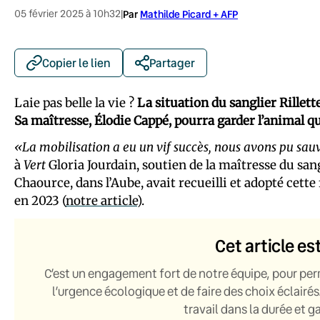
05 février 2025 à 10h32
|
Par
Mathilde Picard + AFP
Copier le lien
Partager
Laie pas belle la vie ?
La situation du sanglier Rillett
Sa maîtresse, Élodie Cappé, pourra garder l’animal qu’e
«La mobilisation a eu un vif succès, nous avons pu sauv
à
Vert
Gloria Jourdain, soutien de la maîtresse du sang
Chaource, dans l’Aube, avait recueilli et adopté cette
en 2023 (
notre article
).
Cet article es
C’est un engagement fort de notre équipe, pour per
l’urgence écologique et de faire des choix éclairés
travail dans la durée et 