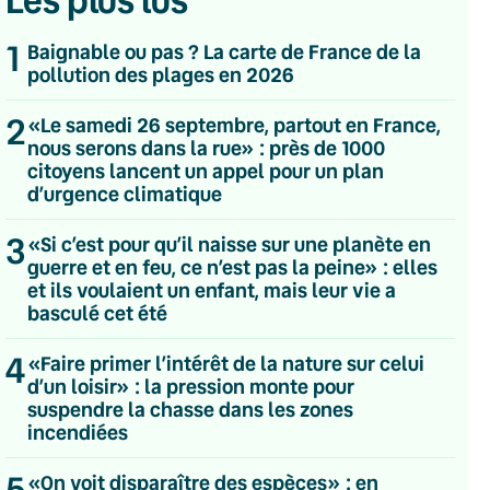
Les plus lus
1
Baignable ou pas ? La carte de France de la
pollution des plages en 2026
2
«Le samedi 26 septembre, partout en France,
nous serons dans la rue» : près de 1000
citoyens lancent un appel pour un plan
d’urgence climatique
3
«Si c’est pour qu’il naisse sur une planète en
guerre et en feu, ce n’est pas la peine» : elles
et ils voulaient un enfant, mais leur vie a
basculé cet été
4
«Faire primer l’intérêt de la nature sur celui
d’un loisir» : la pression monte pour
suspendre la chasse dans les zones
incendiées
💌 Inscrivez-vous à nos newsletters
5
«On voit disparaître des espèces» : en
Quotidienne