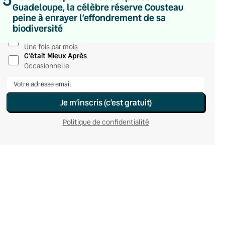
Guadeloupe, la célèbre réserve Cousteau
Du lundi au vendredi
peine à enrayer l’effondrement de sa
Hebdomadaire
biodiversité
Le samedi
Chaleurs Actuelles
Une fois par mois
C’était Mieux Après
Occasionnelle
Je m’inscris (c’est gratuit)
Politique de confidentialité