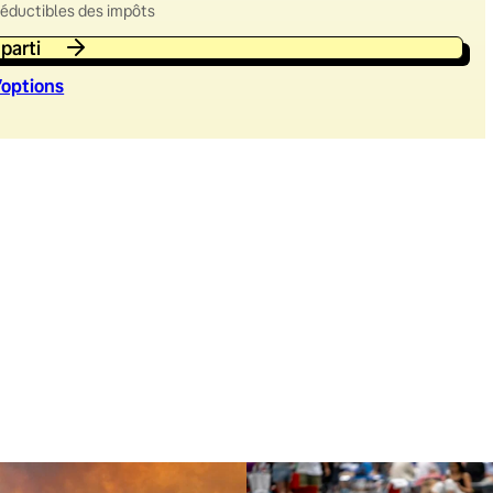
déductibles des impôts
 parti
’option
s