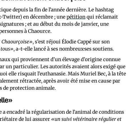
tique depuis la fin de l’année dernière. Le hashtag
ex-Twitter) en décembre ; une
pétition
qui réclamait
 signatures ; et au début du mois de janvier, une
 personnes à Chaource.
nt Chaourçoise»
, s’est réjoui Élodie Cappé sur son
 tous»
, a-t-elle lancé à ses nombreux·ses soutiens.
imaux qui proviennent d’un élevage d’origine connue
r un particulier. Les autorités avaient alors exigé que
uoi elle risquait l’euthanasie. Mais Muriel Bec, à la tête
finalement rétractée, après avoir été mise en cause par
ns de protection animale.
elle»
e a encadré la régularisation de l’animal de conditions
riétaire de lui assurer
«un suivi vétérinaire régulier et