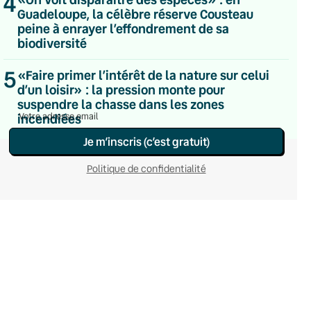
4
Du lundi au vendredi
Guadeloupe, la célèbre réserve Cousteau
Hebdomadaire
peine à enrayer l’effondrement de sa
Le samedi
biodiversité
Chaleurs Actuelles
Une fois par mois
5
«Faire primer l’intérêt de la nature sur celui
C’était Mieux Après
d’un loisir» : la pression monte pour
Occasionnelle
suspendre la chasse dans les zones
incendiées
Je m’inscris (c’est gratuit)
Politique de confidentialité