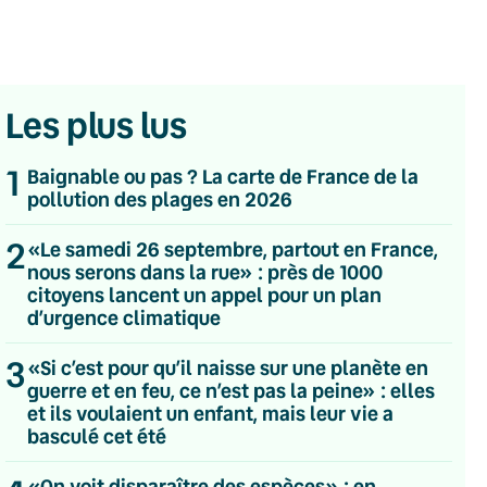
Les plus lus
1
Baignable ou pas ? La carte de France de la
pollution des plages en 2026
2
«Le samedi 26 septembre, partout en France,
nous serons dans la rue» : près de 1000
citoyens lancent un appel pour un plan
d’urgence climatique
3
«Si c’est pour qu’il naisse sur une planète en
guerre et en feu, ce n’est pas la peine» : elles
et ils voulaient un enfant, mais leur vie a
basculé cet été
💌 Inscrivez-vous à nos newsletters
Quotidienne
«On voit disparaître des espèces» : en