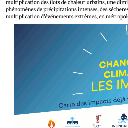
multiplication des îlots de chaleur urbains, une d
phénomènes de précipitations intenses, des sécheress
multiplication d’événements extrêmes, en métropo