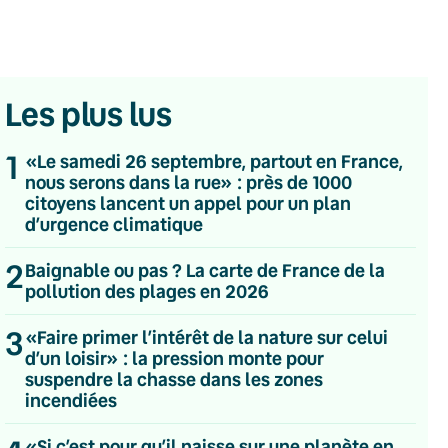
Les plus lus
1
«Le samedi 26 septembre, partout en France,
nous serons dans la rue» : près de 1000
citoyens lancent un appel pour un plan
d’urgence climatique
2
Baignable ou pas ? La carte de France de la
pollution des plages en 2026
3
«Faire primer l’intérêt de la nature sur celui
d’un loisir» : la pression monte pour
suspendre la chasse dans les zones
💌 Inscrivez-vous à nos newsletters
incendiées
Quotidienne
«Si c’est pour qu’il naisse sur une planète en
Du lundi au vendredi