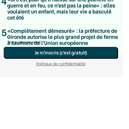
4
Hebdomadaire
guerre et en feu, ce n’est pas la peine» : elles
Le samedi
voulaient un enfant, mais leur vie a basculé
Chaleurs Actuelles
cet été
Une fois par mois
C’était Mieux Après
5
«Complètement démesuré» : la préfecture de
Occasionnelle
Gironde autorise le plus grand projet de ferme
à saumons de l’Union européenne
Je m’inscris (c’est gratuit)
Politique de confidentialité