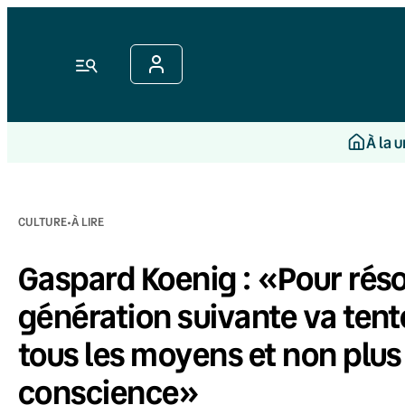
Aller
au
contenu
Menu
À la 
·
CULTURE
À LIRE
Gaspard Koenig : «Pour résou
génération suivante va tent
tous les moyens et non plus 
conscience»