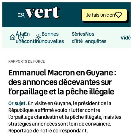
Aller
au
Je fais un don
contenu
À la
En
Bonnes
Nos
Séries
Vidé
une
continu
nouvelles
d’été
enquêtes
RAPPORTS DE FORCE
Emmanuel Macron en Guyane :
des annonces décevantes sur
l’orpaillage et la pêche illégale
Or sujet.
En visite en Guyane, le président de la
République a affirmé vouloir lutter contre
l’orpaillage clandestin et la pêche illégale, mais les
stratégies annoncées sont loin de convaincre.
Reportage de notre correspondant.