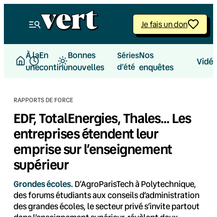
Aller
au
Je fais un don
contenu
À la
En
Bonnes
Nos
Séries
Vidé
une
continu
nouvelles
d’été
enquêtes
RAPPORTS DE FORCE
EDF, TotalEnergies, Thales… Les
entreprises étendent leur
emprise sur l’enseignement
supérieur
Grondes écoles.
D’AgroParisTech à Polytechnique,
des forums étudiants aux conseils d’administration
des grandes écoles, le secteur privé s’invite partout