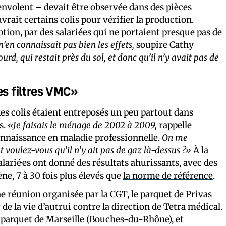
envolent – devait être observée dans des pièces
rait certains colis pour vérifier la production.
rption, par des salariées qui ne portaient presque pas de
n’en connaissait pas bien les effets,
soupire Cathy
urd, qui restait près du sol, et donc qu’il n’y avait pas de
s filtres VMC»
les colis étaient entreposés un peu partout dans
s.
«Je faisais le ménage de 2002 à 2009,
rappelle
onnaissance en maladie professionnelle.
On me
oulez-vous qu’il n’y ait pas de gaz là-dessus ?»
À la
alarié·es ont donné des résultats ahurissants, avec des
ne, 7 à 30 fois plus élevés que
la norme de référence
.
ne réunion organisée par la CGT, le parquet de Privas
de la vie d’autrui contre la direction de Tetra médical.
du parquet de Marseille (Bouches-du-Rhône), et