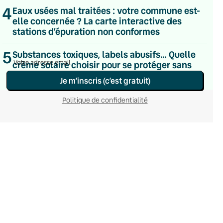
Le samedi
4
Eaux usées mal traitées : votre commune est-
Chaleurs Actuelles
elle concernée ? La carte interactive des
Une fois par mois
stations d’épuration non conformes
C’était Mieux Après
Occasionnelle
5
Substances toxiques, labels abusifs… Quelle
crème solaire choisir pour se protéger sans
détruire sa santé ni l’océan ?
Je m’inscris (c’est gratuit)
Politique de confidentialité