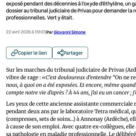
exposé pendant des décennies à l’oxyde d’éthylène, un ga
dossier au tribunal judiciaire de Privas pour demander l
professionnelles. Vert y était.
22 avril 2026 à 15h31
|
Par
Giovanni Simone
Copier le lien
Partager
Sur les marches du tribunal judiciaire de Privas (Ard
vibre de rage :
«C’est douloureux d’entendre “
On ne re
nous, à quoi on a été exposées. Et encore, même quand
compte notre vie d’après ? À 44 ans, j’ai eu un cancer ;
Les yeux de cette ancienne assistante commerciale re
pendant deux ans par le laboratoire Tetra médical, q
(compresses, sets de soins…) à Annonay (Ardèche), ell
à cause de son emploi. Avec quatre ex-collègues, ell
sa pathologie en maladie professionnelle. Le délibéré