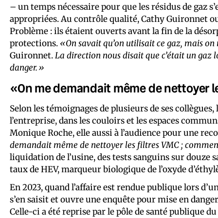
– un temps nécessaire pour que les résidus de gaz s’
appropriées. Au contrôle qualité, Cathy Guironnet ouv
Problème : ils étaient ouverts avant la fin de la déso
protections.
«On savait qu’on utilisait ce gaz, mais on 
Guironnet.
La direction nous disait que c’était un gaz lo
danger.»
«On me demandait même de nettoyer le
Selon les témoignages de plusieurs de ses collègues, 
l’entreprise, dans les couloirs et les espaces commun
Monique Roche, elle aussi à l’audience pour une rec
demandait même de nettoyer les filtres VMC ; comment v
liquidation de l’usine, des tests sanguins sur douze s
taux de HEV, marqueur biologique de l’oxyde d’éthylè
En 2023, quand l’affaire est rendue publique lors d’u
s’en saisit et ouvre une enquête pour mise en danger 
Celle-ci a été reprise par le pôle de santé publique 