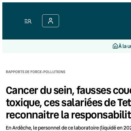
Aller
au
contenu
Menu
À la 
·
RAPPORTS DE FORCE
POLLUTIONS
Cancer du sein, fausses co
toxique, ces salariées de Te
reconnaitre la responsabili
En Ardèche, le personnel de ce laboratoire (liquidé en 20