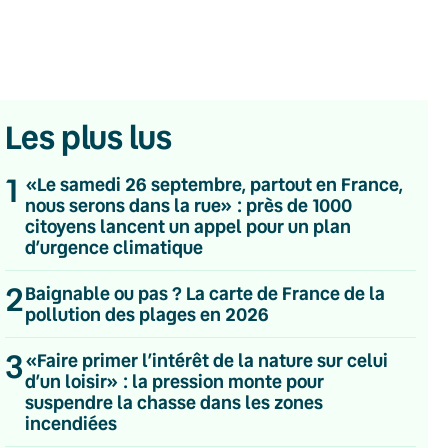
Les plus lus
1
«Le samedi 26 septembre, partout en France,
nous serons dans la rue» : près de 1000
citoyens lancent un appel pour un plan
d’urgence climatique
2
Baignable ou pas ? La carte de France de la
pollution des plages en 2026
3
«Faire primer l’intérêt de la nature sur celui
💌 Inscrivez-vous à nos newsletters
d’un loisir» : la pression monte pour
suspendre la chasse dans les zones
Quotidienne
incendiées
Du lundi au vendredi
Hebdomadaire