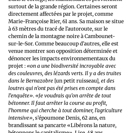
surtout de la grande région. Certain·es seront
directement affecté·es par le projet, comme
Marie-Françoise Itier, 61 ans. Sa maison se situe
à 63 mètres du tracé de l’autoroute, sur le
chemin de la montagne noire à Cambounet-
sur-le-Sor. Comme beaucoup d’autres, elle est
venue montrer son opposition déterminée et
dénoncer les impacts environnementaux du
projet :
«on a une biodiversité incroyable avec
des couleuvres, des lézards verts. Il y a des truites
dans le Bernazobre
[un petit ruisseau]
, et des
loutres qui n’ont pas été prises en compte dans
l’enquête»
.
«Je voudrais qu’on arrête de tout
bétonner. Il faut arrêter la course au profit,
l’homme qui cherche à tout dominer, l’agriculture
intensive»
, s’époumone Denis, 62 ans, en
brandissant sa pancarte «Libérons la nature,
bétonnons le capitalisme». Lise, 48 ans,