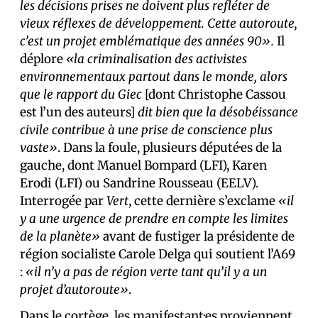
les décisions prises ne doivent plus refléter de
vieux réflexes de développement. Cette autoroute,
c’est un projet emblématique des années 90».
Il
déplore
«la criminalisation des activistes
environnementaux partout dans le monde, alors
que le rapport du Giec
[dont Christophe Cassou
est l’un des auteurs]
dit bien que la désobéissance
civile contribue à une prise de conscience plus
vaste»
. Dans la foule, plusieurs député·es de la
gauche, dont Manuel Bompard (LFI), Karen
Erodi (LFI) ou Sandrine Rousseau (EELV).
Interrogée par
Vert
, cette dernière s’exclame
«il
y a une urgence de prendre en compte les limites
de la planète»
avant de fustiger la présidente de
région socialiste Carole Delga qui soutient l’A69
:
«il n’y a pas de région verte tant qu’il y a un
projet d’autoroute»
.
Dans le cortège, les manifestant·es proviennent