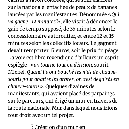
caisses à savon colorées, qui se sont élancées
sur la nationale, entachée de peaux de bananes
lancées par les manifestant·es. Dénommée
«Qui
va gagner 12 minutes?»
, elle visait à dénoncer le
gain de temps supposé, de 35 minutes selon le
concessionnaire autoroutier, et entre 12 et 15
minutes selon les collectifs locaux. Le gagnant
devait remporter 17 euros, soit le prix du péage.
La voie est libre revendique d’ailleurs un esprit
espiègle :
«on tourne tout en dérision
, sourit
Michel.
Quand ils ont bouché les nids de chauve-
souris pour abattre les arbres, on s’est déguisés en
chauve-souris».
Quelques dizaines de
manifestants, qui avaient placé des parpaings
sur le parcours, ont érigé un mur en travers de
la route nationale. Mur dans lequel nous irions
tout droit avec un tel projet.
? Création d’un mur en