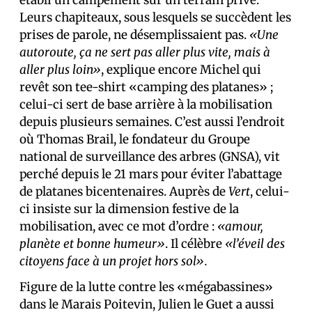
établi un campement sur un terrain privé.
Leurs chapiteaux, sous lesquels se succèdent les
prises de parole, ne désemplissaient pas.
«Une
autoroute, ça ne sert pas aller plus vite, mais à
aller plus loin»
, explique encore Michel qui
revêt son tee-shirt «camping des platanes» ;
celui-ci sert de base arrière à la mobilisation
depuis plusieurs semaines. C’est aussi l’endroit
où Thomas Brail, le fondateur du Groupe
national de surveillance des arbres (GNSA), vit
perché depuis le 21 mars pour éviter l’abattage
de platanes bicentenaires. Auprès de
Vert
, celui-
ci insiste sur la dimension festive de la
mobilisation, avec ce mot d’ordre :
«amour,
planète et bonne humeur»
. Il célèbre
«l’éveil des
citoyens face à un projet hors sol».
Figure de la lutte contre les «mégabassines»
dans le Marais Poitevin, Julien le Guet a aussi