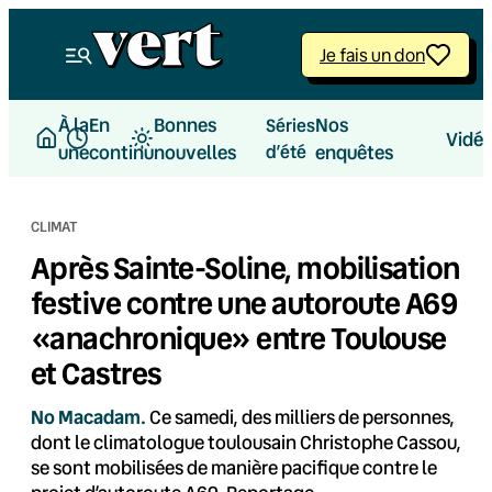
Aller
au
Je fais un don
contenu
À la
En
Bonnes
Nos
Séries
Vidé
une
continu
nouvelles
d’été
enquêtes
CLIMAT
Après Sainte-Soline, mobilisation
festive contre une autoroute A69
«anachronique» entre Toulouse
et Castres
No Macadam.
Ce samedi, des milliers de personnes,
dont le climatologue toulousain Christophe Cassou,
se sont mobilisées de manière pacifique contre le