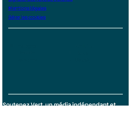
Mentions légales
Gérer les cookies
Instagram
YouTube
LinkedIn
TikTok
Facebook
Bluesky
Soutenez Vert, un média indépendant et
sans publicité
Je fais un don