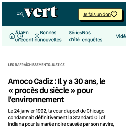
Aller
au
Je fais un don
contenu
À la
En
Bonnes
Nos
Séries
Vidé
une
continu
nouvelles
d’été
enquêtes
·
LES RAFRAÎCHISSEMENTS
JUSTICE
Amoco Cadiz : Il y a 30 ans, le
« procès du siècle » pour
l’environnement
Le 24 janvier 1992, la cour d’appel de Chicago
condamnait définitivement la Standard Oil of
Indiana pour la marée noire causée par son navire,