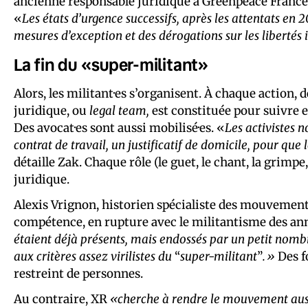
ancienne responsable juridique à Greenpeace France, 
«
Les états d’urgence successifs, après les attentats en 2
mesures d’exception et des dérogations sur les libertés 
La fin du «super-militant»
Alors, les militant·es s’organisent. À chaque action, d
juridique, ou
legal team,
est constituée pour suivre e
Des avocat·es sont aussi mobilisé·es. «
Les activistes 
contrat de travail, un justificatif de domicile, pour que
détaille Zak. Chaque rôle (le guet, le chant, la grimpe,
juridique.
Alexis Vrignon, historien spécialiste des mouveme
compétence, en rupture avec le militantisme des an
étaient déjà présents, mais endossés par un petit nom
aux critères assez virilistes du
“
super-militant
”
.»
Des f
restreint de personnes.
Au contraire, XR
«cherche à rendre le mouvement auss