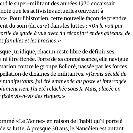
nd le super-militant des années 1970 encaissait
note que les activistes actuel·les œuvrent à
tte»
. Pour l’historien, cette nouvelle façon de prendre
ment du soin (du
care
) dans les luttes :
«On le voit par
sortie de garde à vue avec du réconfort et des gâteaux, de
es familles et les proches.»
sque juridique, chacun reste libre de définir ses
re ni être fichée. Forte de sa connaissance, elle navigue
ation contre le groupe Bolloré, nassée par les forces
rpellation de dizaines de militant·es.
«J’avais décidé de
es manifestants. J’ai été emmenée au poste et interrogée,
solument rien. J’ai été relâchée sous X. Mais, placée en
s fixée vis-à-vis des risques.»
rnommé «Le Moine» en raison de l’habit qu’il porte à
e sa lutte. À presque 30 ans, le Nancéien est autant