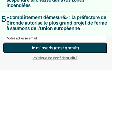
Hebdomadaire
incendiées
Le samedi
Chaleurs Actuelles
5
«Complètement démesuré» : la préfecture de
Une fois par mois
Gironde autorise le plus grand projet de ferme
C’était Mieux Après
à saumons de l’Union européenne
Occasionnelle
Je m’inscris (c’est gratuit)
Politique de confidentialité