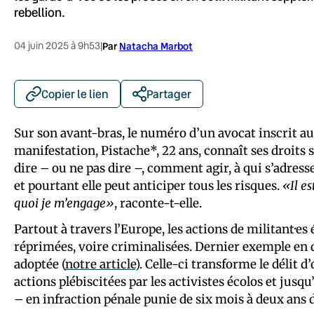
rebellion.
04 juin 2025 à 9h53
|
Par
Natacha Marbot
Copier le lien
Partager
Sur son avant-bras, le numéro d’un avocat inscrit au
manifestation, Pistache*, 22 ans, connaît ses droits 
dire – ou ne pas dire –, comment agir, à qui s’adress
et pourtant elle peut anticiper tous les risques.
«Il e
quoi je m’engage»
, raconte-t-elle.
Partout à travers l’Europe, les actions de militant·e
réprimées, voire criminalisées. Dernier exemple en dat
adoptée (
notre article
). Celle-ci transforme le délit 
actions plébiscitées par les activistes écolos et ju
– en infraction pénale punie de six mois à deux an