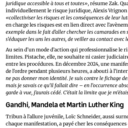
juridique accessible à tous et toutes»
, résume Zak. Qua
individuellement le risque juridique, Alexis Vrignon 
«collectiviser les risques et les conséquences de leur lu
en charge les risques est en lien direct avec l’avène
exemple dans le fait d’aller chercher les camarades en 
s’éduquer les uns les autres, de veiller au contact avec l
Au sein d’un mode d’action qui professionnalise le ri
limites. Pistache, elle, ne souhaite ni casier judiciai
entre les procédures. En décembre 2024, une manifest
de l’ordre pendant plusieurs heures, a abouti à l’inte
ne pas donner mon identité. Je suis contre le fichage d
mais je savais ce qu’il fallait dire – en l’occurrence ab
garde à vue, j’aurais cédé. C’était la limite que je m’étai
Gandhi, Mandela et Martin Luther King
Tribun à l’allure juvénile, Loïc Schneider, aussi su
chaque manifestation, a payé cher les conséquences d