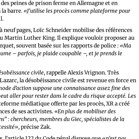
à des peines de prison ferme en Allemagne et en
 la barre.
«J’utilise les procès comme plateforme pour
l.
u’à neuf pages, Loïc Schneider mobilise des références
 Martin Luther King. Il explique vouloir proposer au
rquet, souvent basée sur les rapports de police :
«Ma
sume – parfois, je plaide coupable –, et je prends le
désobéissance civile
, rappelle Alexis Vrignon. Très
 Lazarc, la désobéissance civile est revenue en force en
ode d’action suppose une connaissance assez fine des
peut aller pour rester dans le cadre du risque accepté. Les
teforme médiatique offerte par les procès, XR a créé
nces de ses activistes.
«En plus de mobiliser des
ns
”
: chercheurs, membres du Giec, spécialistes de la
cessité»
, précise Zak.
 l’article 122 du Code pénal dispose que
«n’est pas