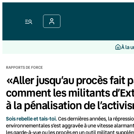
Aller
au
contenu
Menu
À la 
RAPPORTS DE FORCE
«Aller jusqu’au procès fait p
comment les militants d’Ext
à la pénalisation de l’activ
Sois rebelle et tais-toi.
Ces dernières années, la répression
environnementales s’est aggravée à une vitesse alarmante
les garde-à-vue ou les procès en un outil militant suppl