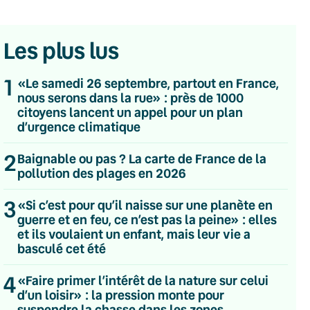
Les plus lus
1
«Le samedi 26 septembre, partout en France,
nous serons dans la rue» : près de 1000
citoyens lancent un appel pour un plan
d’urgence climatique
2
Baignable ou pas ? La carte de France de la
pollution des plages en 2026
3
«Si c’est pour qu’il naisse sur une planète en
guerre et en feu, ce n’est pas la peine» : elles
et ils voulaient un enfant, mais leur vie a
basculé cet été
💌 Inscrivez-vous à nos newsletters
4
«Faire primer l’intérêt de la nature sur celui
d’un loisir» : la pression monte pour
Quotidienne
suspendre la chasse dans les zones
Du lundi au vendredi