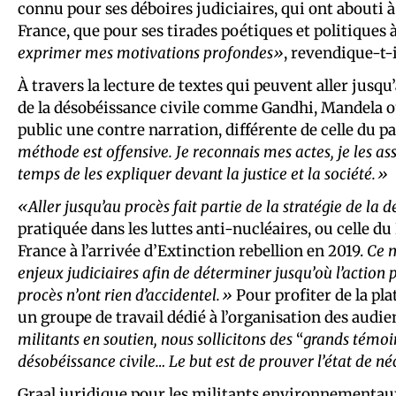
connu pour ses déboires judiciaires, qui ont abouti 
France, que pour ses tirades poétiques et politiques à
exprimer mes motivations profondes»
, revendique-t-i
À travers la lecture de textes qui peuvent aller jusq
de la désobéissance civile comme Gandhi, Mandela ou
public une contre narration, différente de celle du pa
méthode est offensive. Je reconnais mes actes, je les as
temps de les expliquer devant la justice et la société.»
«Aller jusqu’au procès fait partie de la stratégie de la 
pratiquée dans les luttes anti-nucléaires, ou celle du
France à l’arrivée d’Extinction rebellion en 2019.
Ce m
enjeux judiciaires afin de déterminer jusqu’où l’action 
procès n’ont rien d’accidentel.»
Pour profiter de la pla
un groupe de travail dédié à l’organisation des audie
militants en soutien, nous sollicitons des
“
grands témoi
désobéissance civile… Le but est de prouver l’état de né
Graal juridique pour les militants environnementaux,