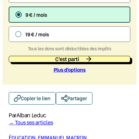
9 € / mois
19 € / mois
Tous les dons sont déductibles des impôts
C'est parti
Plus d’option
s
Copier le lien
Partager
Par
Alban Leduc
→ Tous ses articles
ÉDUCATION
, 
EMMANUEL MACRON