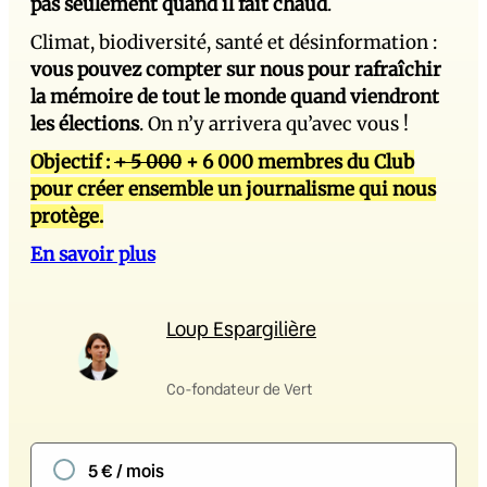
pas seulement quand il fait chaud
.
Climat, biodiversité, santé et désinformation :
vous pouvez compter sur nous pour rafraîchir
la mémoire de tout le monde quand viendront
les élections
. On n’y arrivera qu’avec vous !
Objectif :
+ 5 000
+ 6 000 membres du Club
pour créer ensemble un journalisme qui nous
protège.
En savoir plus
Loup Espargilière
Co-fondateur de Vert
5 € / mois