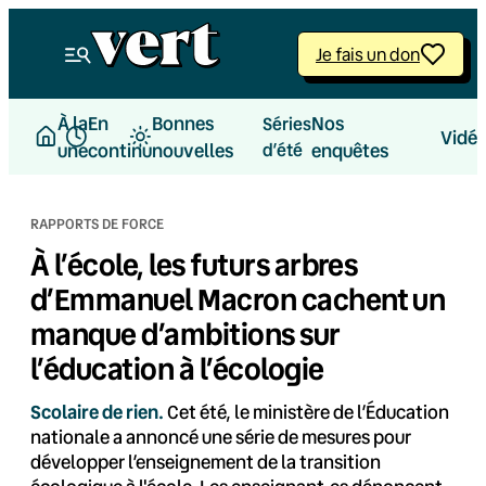
Aller
au
Je fais un don
contenu
À la
En
Bonnes
Nos
Séries
Vidé
une
continu
nouvelles
d’été
enquêtes
RAPPORTS DE FORCE
À l’école, les futurs arbres
d’Emmanuel Macron cachent un
manque d’ambitions sur
l’éducation à l’écologie
Scolaire de rien.
Cet été, le ministère de l’Éducation
nationale a annoncé une série de mesures pour
développer l’enseignement de la transition