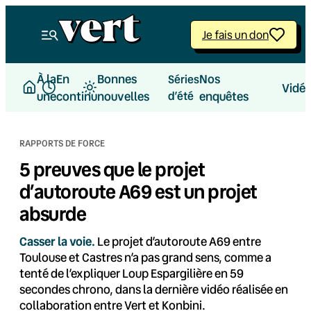
Aller
au
Je fais un don
contenu
À la
En
Bonnes
Nos
Séries
Vidé
une
continu
nouvelles
d’été
enquêtes
RAPPORTS DE FORCE
5 preuves que le projet
d’autoroute A69 est un projet
absurde
Casser la voie.
Le projet d’autoroute A69 entre
Toulouse et Castres n’a pas grand sens, comme a
tenté de l’expliquer Loup Espargilière en 59
secondes chrono, dans la dernière vidéo réalisée en
collaboration entre Vert et Konbini.