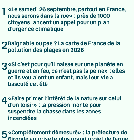
1
«Le samedi 26 septembre, partout en France,
nous serons dans la rue» : près de 1000
citoyens lancent un appel pour un plan
d’urgence climatique
2
Baignable ou pas ? La carte de France de la
pollution des plages en 2026
3
«Si c’est pour qu’il naisse sur une planète en
guerre et en feu, ce n’est pas la peine» : elles
et ils voulaient un enfant, mais leur vie a
basculé cet été
4
«Faire primer l’intérêt de la nature sur celui
d’un loisir» : la pression monte pour
suspendre la chasse dans les zones
incendiées
💌 Inscrivez-vous à nos newsletters
5
«Complètement démesuré» : la préfecture de
Quotidienne
Gironde autorise le plus grand projet de ferme
Du lundi au vendredi