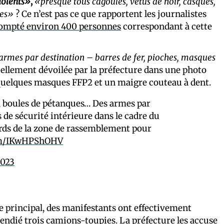
iolents»
,
«presque tous cagoulés, vêtus de noir, casqués,
ies»
? Ce n’est pas ce que rapportent les journalistes
compté environ 400 personnes
correspondant à cette
armes par destination – barres de fer, pioches, masques
tiellement dévoilée par la préfecture dans une photo
quelques masques FFP2 et un maigre couteau à dent.
z, boules de pétanques… Des armes par
s de sécurité intérieure dans le cadre du
ords de la zone de rassemblement pour
com/IKwHPShOHV
2023
 principal, des manifestants ont effectivement
ndié trois camions-toupies. La préfecture les accuse