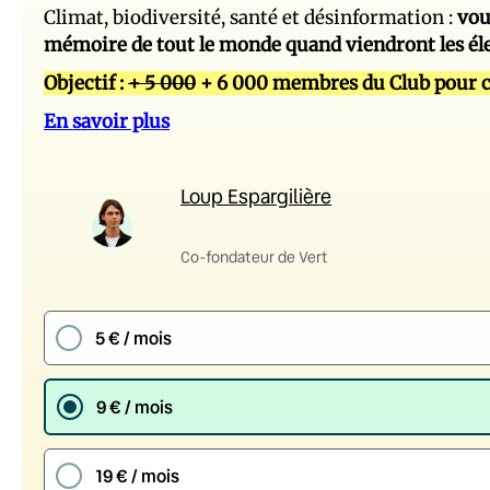
Climat, biodiversité, santé et désinformation :
vou
mémoire de tout le monde quand viendront les él
Objectif :
+ 5 000
+ 6 000 membres du Club pour c
En savoir plus
Loup Espargilière
Co-fondateur de Vert
5 € / mois
9 € / mois
19 € / mois