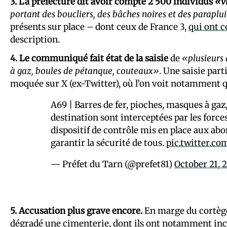
3. La préfecture dit avoir compté 2 500 individus
«v
portant des boucliers, des bâches noires et des paraplu
présents sur place – dont ceux de France 3,
qui ont 
description.
4. Le communiqué fait état de la saisie
de
«plusieurs 
à gaz, boules de pétanque, couteaux»
. Une saisie par
moquée sur X (ex-Twitter), où l’on voit notamment 
A69 | Barres de fer, pioches, masques à ga
destination sont interceptées par les force
dispositif de contrôle mis en place aux ab
garantir la sécurité de tous.
pic.twitter.
— Préfet du Tarn (@prefet81)
October 21, 
5. Accusation plus grave encore.
En marge du cortège
dégradé une cimenterie, dont ils ont notamment ince