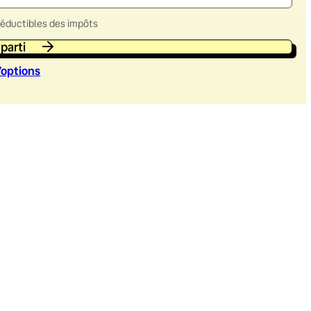
déductibles des impôts
 parti
’option
s