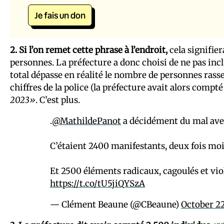
Je fais un don
2. Si l’on remet cette phrase à l’endroit,
cela signifie
personnes. La préfecture a donc choisi de ne pas inc
total dépasse en réalité le nombre de personnes rass
chiffres de la police (la préfecture avait alors compt
2023»
. C’est plus.
.
@MathildePanot
a décidément du mal avec
C’étaient 2400 manifestants, deux fois moi
Et 2500 éléments radicaux, cagoulés et vio
https://t.co/tU5jiQYSzA
— Clément Beaune (@CBeaune)
October 22