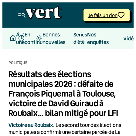
Aller
au
Je fais un don
contenu
À la
En
Bonnes
Nos
Séries
Vidé
une
continu
nouvelles
d’été
enquêtes
POLITIQUE
Résultats des élections
municipales 2026 : défaite de
François Piquemal à Toulouse,
victoire de David Guiraud à
Roubaix… bilan mitigé pour LFI
Victoire au Roubaix.
Le second tour des élections
municipales a confirmé une certaine percée de La