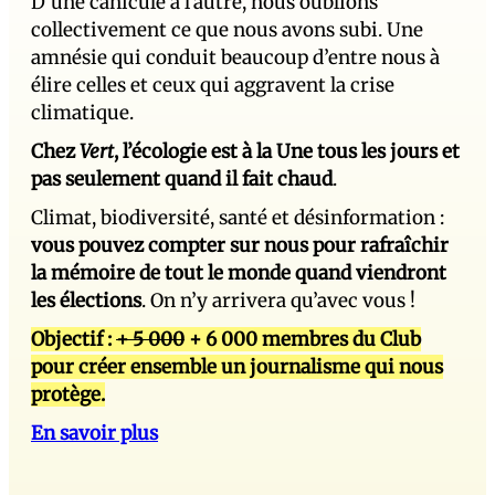
D’une canicule à l’autre, nous oublions
collectivement ce que nous avons subi. Une
amnésie qui conduit beaucoup d’entre nous à
élire celles et ceux qui aggravent la crise
climatique.
Chez
Vert
, l’écologie est à la Une tous les jours et
pas seulement quand il fait chaud
.
Climat, biodiversité, santé et désinformation :
vous pouvez compter sur nous pour rafraîchir
la mémoire de tout le monde quand viendront
les élections
. On n’y arrivera qu’avec vous !
Objectif :
+ 5 000
+ 6 000 membres du Club
pour créer ensemble un journalisme qui nous
protège.
En savoir plus