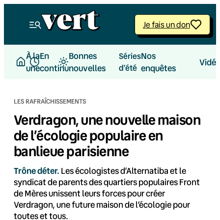
Aller
au
Je fais un don
contenu
À la
En
Bonnes
Nos
Séries
Vidé
une
continu
nouvelles
d’été
enquêtes
LES RAFRAÎCHISSEMENTS
Verdragon, une nouvelle maison
de l’écologie populaire en
banlieue parisienne
Trône déter.
Les écologistes d’Alternatiba et le
syndicat de parents des quartiers populaires Front
de Mères unissent leurs forces pour créer
Verdragon, une future maison de l’écologie pour
toutes et tous.