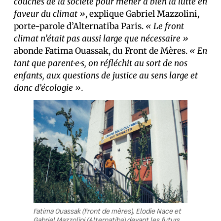
couches de la société pour mener à bien la lutte en
faveur du climat »
, explique Gabriel Mazzolini,
porte-parole d’Alternatiba Paris.
« Le front
climat n’était pas aussi large que nécessaire »
abonde Fatima Ouassak, du Front de Mères.
« En
tant que parent·e·s, on réfléchit au sort de nos
enfants, aux questions de justice au sens large et
donc d’écologie ».
Fatima Ouassak (Front de mères), Elodie Nace et
Gabriel Mazzolini (Alternatiba) devant les futurs