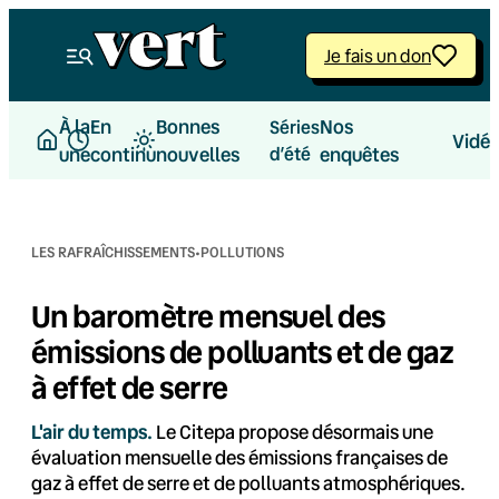
Aller
au
Je fais un don
contenu
À la
En
Bonnes
Nos
Séries
Vidé
une
continu
nouvelles
d’été
enquêtes
·
LES RAFRAÎCHISSEMENTS
POLLUTIONS
Un baromètre mensuel des
émissions de polluants et de gaz
à effet de serre
L'air du temps.
Le Citepa propose désormais une
évaluation mensuelle des émissions françaises de
gaz à effet de serre et de polluants atmosphériques.