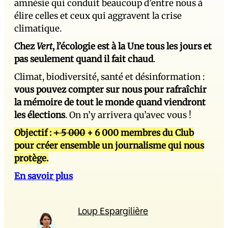
amnésie qui conduit beaucoup d’entre nous à
élire celles et ceux qui aggravent la crise
climatique.
Chez
Vert
, l’écologie est à la Une tous les jours et
pas seulement quand il fait chaud
.
Climat, biodiversité, santé et désinformation :
vous pouvez compter sur nous pour rafraîchir
la mémoire de tout le monde quand viendront
les élections
. On n’y arrivera qu’avec vous !
Objectif :
+ 5 000
+ 6 000 membres du Club
pour créer ensemble un journalisme qui nous
protège.
En savoir plus
Loup Espargilière