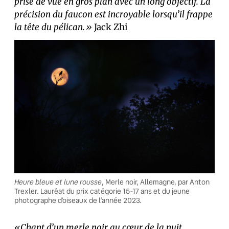
prise de vue en gros plan avec un long objectif. La
précision du faucon est incroyable lorsqu’il frappe
la tête du pélican.»
Jack Zhi
Heure bleue et lune rousse
, Merle noir, Allemagne, par Anton
Trexler. Lauréat du prix catégorie 15-17 ans et du jeune
photographe d’oiseaux de l’année 2023.
«Chant d’un merle noir au cœur de la nuit.