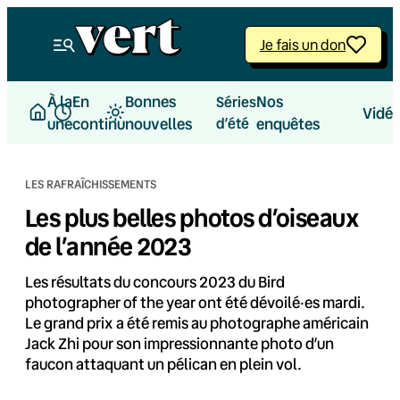
Aller
au
Je fais un don
contenu
À la
En
Bonnes
Nos
Séries
Vidé
une
continu
nouvelles
d’été
enquêtes
LES RAFRAÎCHISSEMENTS
Les plus belles photos d’oiseaux
de l’année 2023
Les résultats du concours 2023 du Bird
photographer of the year ont été dévoilé·es mardi.
Le grand prix a été remis au photographe américain
Jack Zhi pour son impressionnante photo d’un
faucon attaquant un pélican en plein vol.