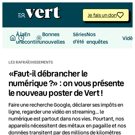
Aller
au
Je fais un don
contenu
À la
En
Bonnes
Nos
Séries
Vidé
une
continu
nouvelles
d’été
enquêtes
LES RAFRAÎCHISSEMENTS
«Faut-il débrancher le
numérique ?» : on vous présente
le nouveau poster de Vert !
Faire une recherche Google, déclarer ses impôts en
ligne, regarder une vidéo en streaming… le
numérique est partout dans nos vies. Pourtant, nos
appareils nécessitent des métaux en pagaille et nos
données transitent par des millions de kilomètres