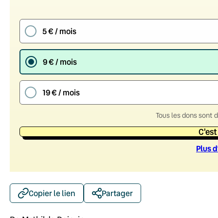
5 € / mois
9 € / mois
19 € / mois
Tous les dons sont 
C'est
Plus d
Copier le lien
Partager