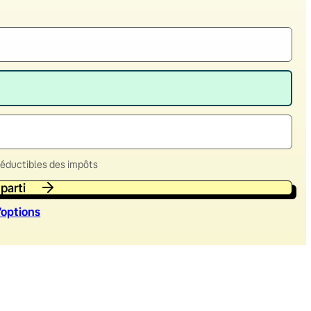
déductibles des impôts
 parti
’option
s