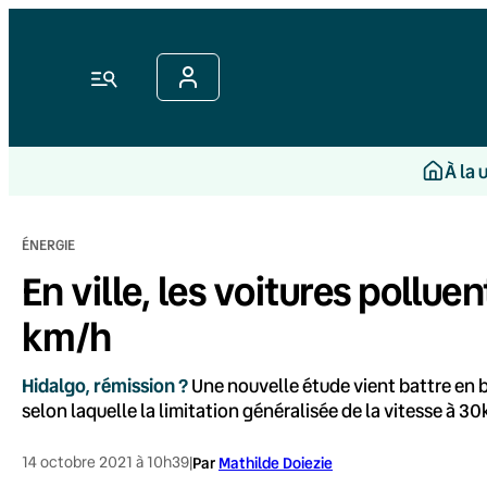
Aller
au
contenu
Menu
À la 
ÉNERGIE
En ville, les voitures pollu
km/h
Hidalgo, rémission ?
Une nouvelle étude vient battre en b
selon laquelle la limitation généralisée de la vitesse à 3
14 octobre 2021 à 10h39
|
Par
Mathilde Doiezie