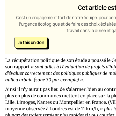
Cet article es
C’est un engagement fort de notre équipe, pour per
l’urgence écologique et de faire des choix éclairés
travail dans la durée et 
Je fais un don
La récupération politique de son étude a poussé le C
son rapport
« sont utiles à l’évaluation de projets d’in
d’évaluer correctement des politiques publiques de mobi
milieu urbain (zone 30 par exemple) »
.
Ainsi il n’y aurait pas lieu de s’alarmer, bien au contr
plus en plus de communes mettent en place sur la plu
Lille, Limoges, Nantes ou Montpellier en France. (
Vil
moyenne observée à Londres est de 11 km/h,
« plus l
plupart des trajets seraient plus rapides si vous couriez.