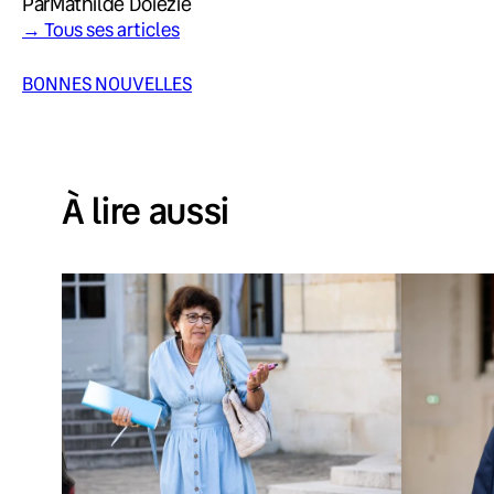
Par
Mathilde Doiezie
→ Tous ses articles
BONNES NOUVELLES
À lire aussi