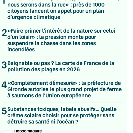
nous serons dans la rue» : près de 1000
citoyens lancent un appel pour un plan
d’urgence climatique
2
«Faire primer l’intérêt de la nature sur celui
d’un loisir» : la pression monte pour
suspendre la chasse dans les zones
incendiées
3
Baignable ou pas ? La carte de France de la
pollution des plages en 2026
4
«Complètement démesuré» : la préfecture de
Gironde autorise le plus grand projet de ferme
à saumons de l’Union européenne
💌 Inscrivez-vous à nos newsletters
5
Substances toxiques, labels abusifs… Quelle
crème solaire choisir pour se protéger sans
Quotidienne
détruire sa santé ni l’océan ?
Du lundi au vendredi
Hebdomadaire