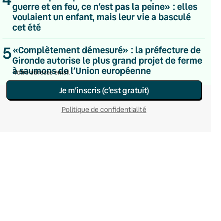
guerre et en feu, ce n’est pas la peine» : elles
Hebdomadaire
voulaient un enfant, mais leur vie a basculé
Le samedi
Chaleurs Actuelles
cet été
Une fois par mois
C’était Mieux Après
5
«Complètement démesuré» : la préfecture de
Occasionnelle
Gironde autorise le plus grand projet de ferme
à saumons de l’Union européenne
Je m’inscris (c’est gratuit)
Politique de confidentialité