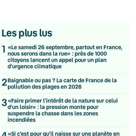
Les plus lus
1
«Le samedi 26 septembre, partout en France,
nous serons dans la rue» : près de 1000
citoyens lancent un appel pour un plan
d’urgence climatique
2
Baignable ou pas ? La carte de France de la
pollution des plages en 2026
3
«Faire primer l’intérêt de la nature sur celui
d’un loisir» : la pression monte pour
suspendre la chasse dans les zones
💌 Inscrivez-vous à nos newsletters
incendiées
Quotidienne
4
«Si c’est pour qu’il naisse sur une planète en
Du lundi au vendredi