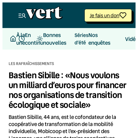
Aller
au
Je fais un don
contenu
À la
En
Bonnes
Nos
Séries
Vidé
une
continu
nouvelles
d’été
enquêtes
LES RAFRAÎCHISSEMENTS
Bastien Sibille : «Nous voulons
un milliard d’euros pour financer
nos organisations de transition
écologique et sociale»
Bastien Sibille, 44 ans, est le cofondateur de la
coopérative de transformation de la mobilité
individuelle, Mobicoop et l’ex-président des