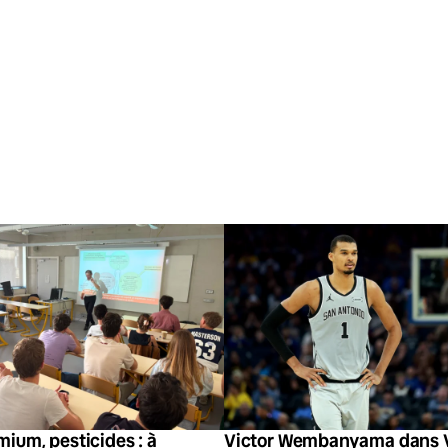
ium, pesticides : à
Victor Wembanyama dans V