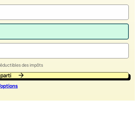
déductibles des impôts
 parti
’option
s