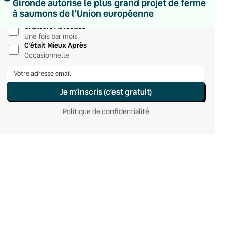
Gironde autorise le plus grand projet de ferme
Hebdomadaire
à saumons de l’Union européenne
Le samedi
Chaleurs Actuelles
Une fois par mois
C’était Mieux Après
Occasionnelle
Je m’inscris (c’est gratuit)
Politique de confidentialité