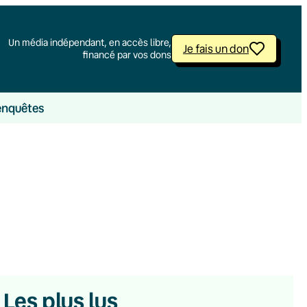
Un média indépendant, en accès libre,
Je fais un don
financé par vos dons
enquêtes
Les plus lus