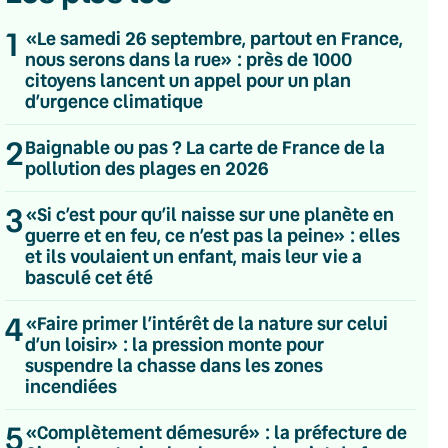
1
«Le samedi 26 septembre, partout en France,
nous serons dans la rue» : près de 1000
citoyens lancent un appel pour un plan
d’urgence climatique
2
Baignable ou pas ? La carte de France de la
pollution des plages en 2026
3
«Si c’est pour qu’il naisse sur une planète en
guerre et en feu, ce n’est pas la peine» : elles
et ils voulaient un enfant, mais leur vie a
basculé cet été
4
«Faire primer l’intérêt de la nature sur celui
d’un loisir» : la pression monte pour
suspendre la chasse dans les zones
💌 Inscrivez-vous à nos newsletters
incendiées
Quotidienne
5
«Complètement démesuré» : la préfecture de
Du lundi au vendredi