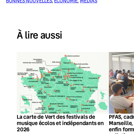
BONNES NOUVELLES
, 
ÉCONOMIE
, 
MÉDIAS
À lire aussi
La carte de Vert des festivals de
PFAS, cadm
musique écolos et indépendants en
Marseille,
2026
enfin form