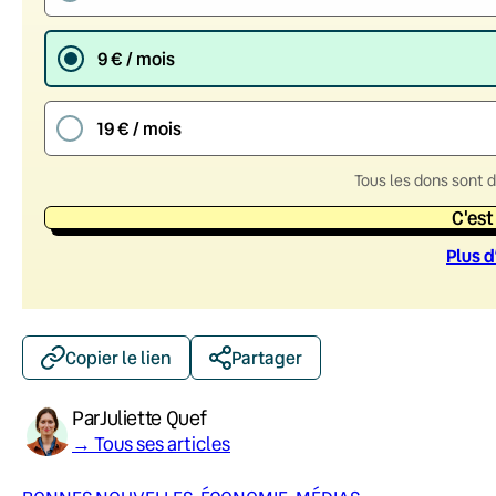
9 € / mois
19 € / mois
Tous les dons sont 
C'est
Plus d
Copier le lien
Partager
Par
Juliette Quef
→ Tous ses articles