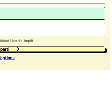
déductibles des impôts
 parti
’option
s