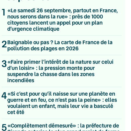
1
«Le samedi 26 septembre, partout en France,
nous serons dans la rue» : près de 1000
citoyens lancent un appel pour un plan
d’urgence climatique
2
Baignable ou pas ? La carte de France de la
pollution des plages en 2026
3
«Faire primer l’intérêt de la nature sur celui
d’un loisir» : la pression monte pour
suspendre la chasse dans les zones
incendiées
4
«Si c’est pour qu’il naisse sur une planète en
guerre et en feu, ce n’est pas la peine» : elles
voulaient un enfant, mais leur vie a basculé
cet été
💌 Inscrivez-vous à nos newsletters
Quotidienne
5
«Complètement démesuré» : la préfecture de
Du lundi au vendredi