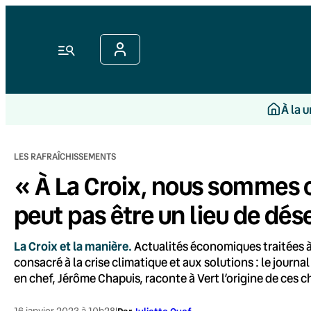
Aller
au
contenu
Menu
À la 
LES RAFRAÎCHISSEMENTS
« À La Croix, nous sommes 
peut pas être un lieu de dé
La Croix et la manière.
Actualités économiques traitées à
consacré à la crise climatique et aux solutions : le jour
en chef, Jérôme Chapuis, raconte à Vert l’origine de ces 
16 janvier 2023 à 10h28