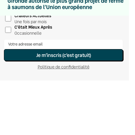
Gironde autorise le plus grand projet de ferme
Hebdomadaire
à saumons de l’Union européenne
Le samedi
Chaleurs Actuelles
Une fois par mois
C’était Mieux Après
Occasionnelle
Je m’inscris (c’est gratuit)
Politique de confidentialité