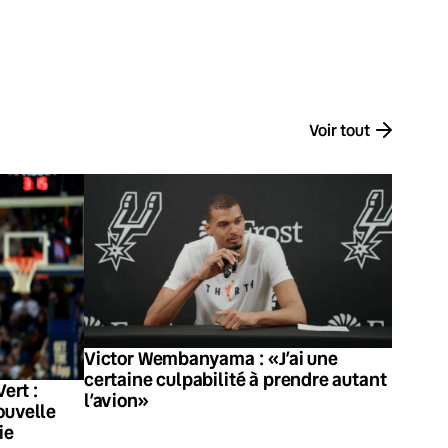
Voir tout
Victor Wembanyama : «J’ai une
certaine culpabilité à prendre autant
ert :
l’avion»
ouvelle
ie