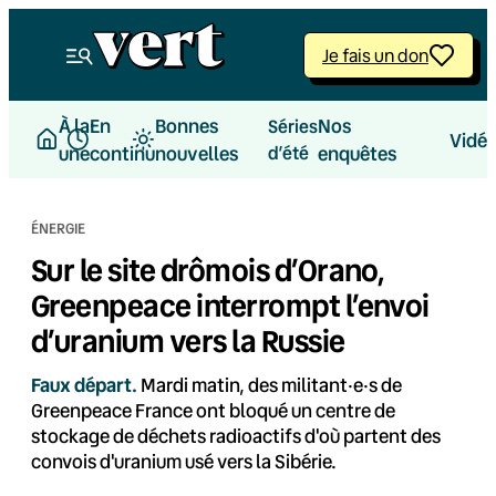
Aller
au
Je fais un don
contenu
À la
En
Bonnes
Nos
Séries
Vidé
une
continu
nouvelles
d’été
enquêtes
ÉNERGIE
Sur le site drômois d’Orano,
Greenpeace interrompt l’envoi
d’uranium vers la Russie
Faux départ.
Mardi matin, des militant·e·s de
Greenpeace France ont bloqué un centre de
stockage de déchets radioactifs d'où partent des
convois d'uranium usé vers la Sibérie.