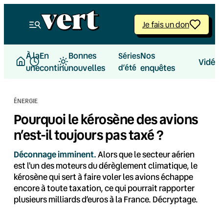
Aller
au
Je fais un don
contenu
À la
En
Bonnes
Nos
Séries
Vidé
une
continu
nouvelles
d’été
enquêtes
ÉNERGIE
Pourquoi le kérosène des avions
n’est-il toujours pas taxé ?
Déconnage imminent.
Alors que le secteur aérien
est l'un des moteurs du dérèglement climatique, le
kérosène qui sert à faire voler les avions échappe
encore à toute taxation, ce qui pourrait rapporter
plusieurs milliards d’euros à la France. Décryptage.