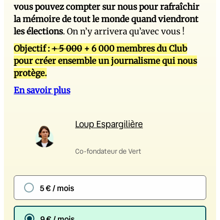
vous pouvez compter sur nous pour rafraîchir
la mémoire de tout le monde quand viendront
les élections
. On n’y arrivera qu’avec vous !
Objectif :
+ 5 000
+ 6 000 membres du Club
pour créer ensemble un journalisme qui nous
protège.
En savoir plus
Loup Espargilière
Co-fondateur de Vert
5 € / mois
9 € / mois