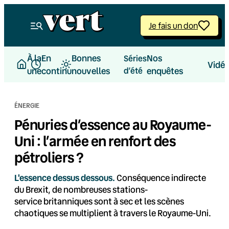
Aller
au
Je fais un don
contenu
À la
En
Bonnes
Nos
Séries
Vidé
une
continu
nouvelles
d’été
enquêtes
ÉNERGIE
Pénuries d’essence au Royaume-
Uni : l’armée en renfort des
pétroliers ?
L'essence dessus dessous.
Conséquence indirecte
du Brexit, de nombreuses stations-
service britanniques sont à sec et les scènes
chaotiques se multiplient à travers le Royaume-Uni.