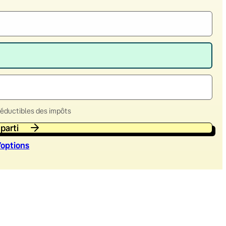
déductibles des impôts
 parti
’option
s