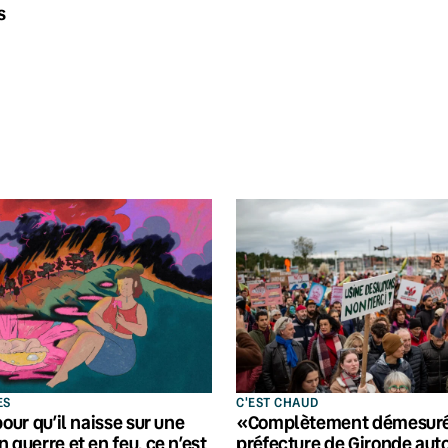
s
ES
C'EST CHAUD
pour qu’il naisse sur une
«Complètement démesuré»
 guerre et en feu, ce n’est
préfecture de Gironde auto