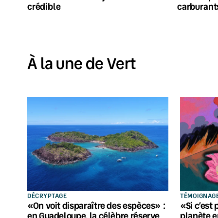
crédible
carburant
À la une de Vert
DÉCRYPTAGE
TÉMOIGNAG
«On voit disparaître des espèces» :
«Si c’est 
en Guadeloupe, la célèbre réserve
planète en