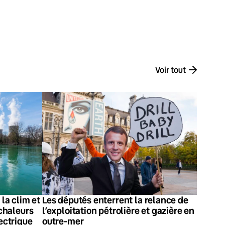
Voir tout
Les députés enterrent la relance de
 la clim et
l’exploitation pétrolière et gazière en
 chaleurs
outre-mer
lectrique