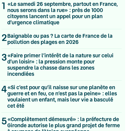
1
«Le samedi 26 septembre, partout en France,
nous serons dans la rue» : près de 1000
citoyens lancent un appel pour un plan
d’urgence climatique
2
Baignable ou pas ? La carte de France de la
pollution des plages en 2026
3
«Faire primer l’intérêt de la nature sur celui
d’un loisir» : la pression monte pour
suspendre la chasse dans les zones
incendiées
4
«Si c’est pour qu’il naisse sur une planète en
guerre et en feu, ce n’est pas la peine» : elles
voulaient un enfant, mais leur vie a basculé
cet été
💌 Inscrivez-vous à nos newsletters
5
«Complètement démesuré» : la préfecture de
Quotidienne
Gironde autorise le plus grand projet de ferme
Du lundi au vendredi