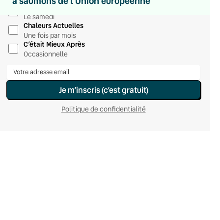
à saumons de l’Union européenne
Hebdomadaire
Le samedi
Chaleurs Actuelles
Une fois par mois
C’était Mieux Après
Occasionnelle
Je m’inscris (c’est gratuit)
Politique de confidentialité