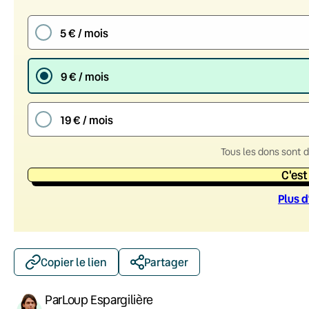
5 € / mois
9 € / mois
19 € / mois
Tous les dons sont 
C'est
Plus d
Copier le lien
Partager
Par
Loup Espargilière