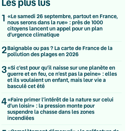
Les plus lus
1
«Le samedi 26 septembre, partout en France,
nous serons dans la rue» : près de 1000
citoyens lancent un appel pour un plan
d’urgence climatique
2
Baignable ou pas ? La carte de France de la
pollution des plages en 2026
3
«Si c’est pour qu’il naisse sur une planète en
guerre et en feu, ce n’est pas la peine» : elles
et ils voulaient un enfant, mais leur vie a
basculé cet été
4
«Faire primer l’intérêt de la nature sur celui
d’un loisir» : la pression monte pour
suspendre la chasse dans les zones
💌 Inscrivez-vous à nos newsletters
incendiées
Quotidienne
Du lundi au vendredi