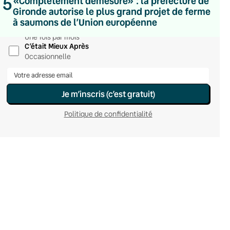
5
«Complètement démesuré» : la préfecture de
Hebdomadaire
Gironde autorise le plus grand projet de ferme
Le samedi
à saumons de l’Union européenne
Chaleurs Actuelles
Une fois par mois
C’était Mieux Après
Occasionnelle
Je m’inscris (c’est gratuit)
Politique de confidentialité