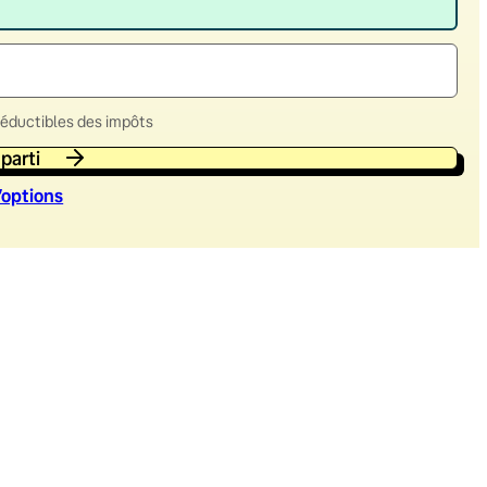
déductibles des impôts
 parti
’option
s