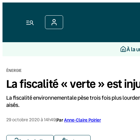
Aller
au
contenu
Menu
À la 
ÉNERGIE
La fiscalité « verte » est inj
La fiscalité environnementale pèse trois fois plus lourde
aisés.
29 octobre 2020 à 14h49
|
Par
Anne-Claire Poirier