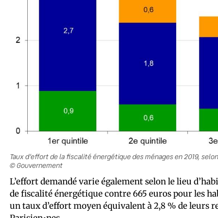
Taux d’effort de la fiscalité énergétique des ménages en 2019, selo
© Gouvernement
L’effort demandé varie également selon le lieu d’ha
de fiscalité énergétique contre 665 euros pour les ha
un taux d’effort moyen équivalent à 2,8 % de leurs r
Parisien•nes.