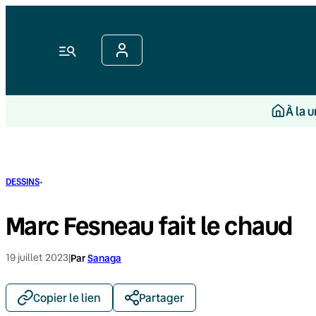
Aller
au
contenu
Menu
À la 
·
DESSINS
Marc Fesneau fait le chaud
19 juillet 2023
|
Par
Sanaga
Copier le lien
Partager