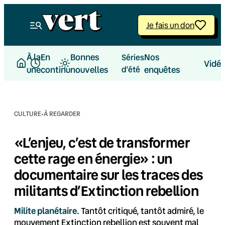
Aller
au
Je fais un don
contenu
À la
En
Bonnes
Nos
Séries
Vidé
une
continu
nouvelles
d’été
enquêtes
·
CULTURE
À REGARDER
«L’enjeu, c’est de transformer
cette rage en énergie» : un
documentaire sur les traces des
militants d’Extinction rebellion
Milite planétaire.
Tantôt critiqué, tantôt admiré, le
mouvement Extinction rebellion est souvent mal