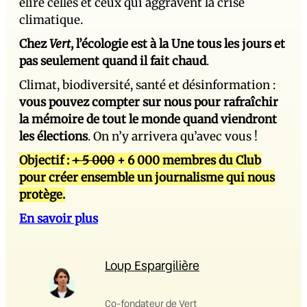
élire celles et ceux qui aggravent la crise
climatique.
Chez
Vert
, l’écologie est à la Une tous les jours et
pas seulement quand il fait chaud
.
Climat, biodiversité, santé et désinformation :
vous pouvez compter sur nous pour rafraîchir
la mémoire de tout le monde quand viendront
les élections
. On n’y arrivera qu’avec vous !
Objectif :
+ 5 000
+ 6 000 membres du Club
pour créer ensemble un journalisme qui nous
protège.
En savoir plus
Loup Espargilière
Co-fondateur de Vert