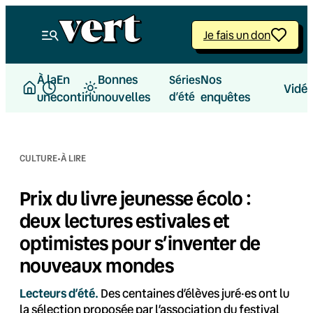
Aller
au
Je fais un don
contenu
À la
En
Bonnes
Nos
Séries
Vidé
une
continu
nouvelles
d’été
enquêtes
·
CULTURE
À LIRE
Prix du livre jeunesse écolo :
deux lectures estivales et
optimistes pour s’inventer de
nouveaux mondes
Lecteurs d’été.
Des centaines d’élèves juré·es ont lu
la sélection proposée par l’association du festival