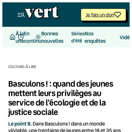
Aller
au
Je fais un don
contenu
À la
En
Bonnes
Nos
Séries
Vidé
une
continu
nouvelles
d’été
enquêtes
·
CULTURE
À LIRE
Basculons ! : quand des jeunes
mettent leurs privilèges au
service de l’écologie et de la
justice sociale
Le point B.
Dans Basculons ! dans un monde
vi(v)able, une trentaine de jeunes entre 18 et 35 ans