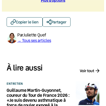
Plus d’option
s
Copier le lien
Partager
Par
Juliette Quef
→ Tous ses articles
À lire aussi
Voir tout
ENTRETIEN
Guillaume Martin-Guyonnet,
coureur du Tour de France 2026 :
«Je suis devenu asthmatique à
force de rouler exposé à la