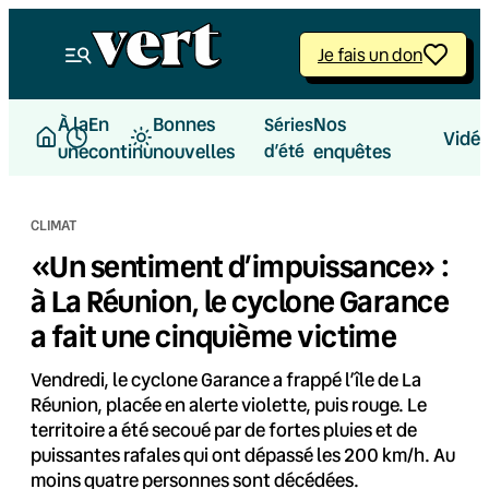
Aller
au
Je fais un don
contenu
À la
En
Bonnes
Nos
Séries
Vidé
une
continu
nouvelles
d’été
enquêtes
CLIMAT
«Un sentiment d’impuissance» :
à La Réunion, le cyclone Garance
a fait une cinquième victime
Vendredi, le cyclone Garance a frappé l’île de La
Réunion, placée en alerte violette, puis rouge. Le
territoire a été secoué par de fortes pluies et de
puissantes rafales qui ont dépassé les 200 km/h. Au
moins quatre personnes sont décédées.