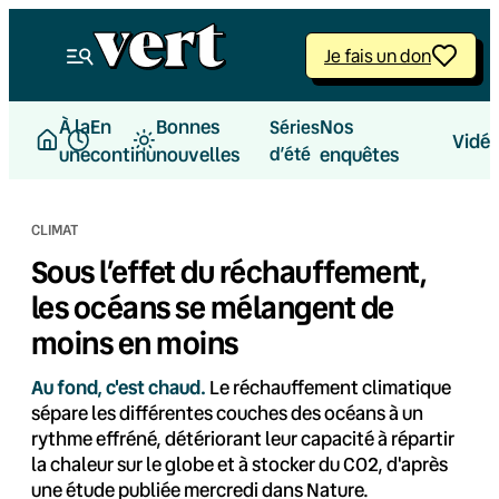
Aller
au
Je fais un don
contenu
À la
En
Bonnes
Nos
Séries
Vidé
une
continu
nouvelles
d’été
enquêtes
CLIMAT
Sous l’effet du réchauffement,
les océans se mélangent de
moins en moins
Au fond, c'est chaud.
Le réchauffement climatique
sépare les différentes couches des océans à un
rythme effréné, détériorant leur capacité à répartir
la chaleur sur le globe et à stocker du CO2, d'après
une étude publiée mercredi dans Nature.