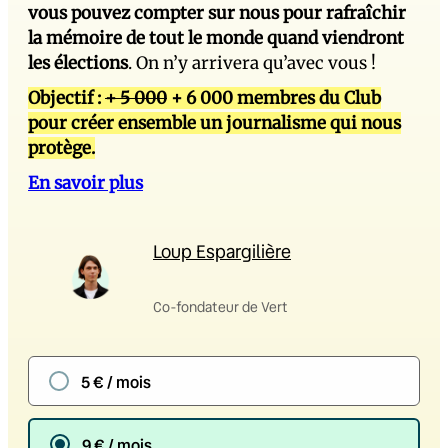
vous pouvez compter sur nous pour rafraîchir
la mémoire de tout le monde quand viendront
les élections
. On n’y arrivera qu’avec vous !
Objectif :
+ 5 000
+ 6 000 membres du Club
pour créer ensemble un journalisme qui nous
protège.
En savoir plus
Loup Espargilière
Co-fondateur de Vert
5 € / mois
9 € / mois