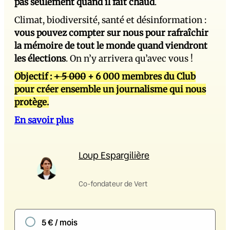
pas seulement quand il fait chaud
.
Climat, biodiversité, santé et désinformation :
vous pouvez compter sur nous pour rafraîchir
la mémoire de tout le monde quand viendront
les élections
. On n’y arrivera qu’avec vous !
Objectif :
+ 5 000
+ 6 000 membres du Club
pour créer ensemble un journalisme qui nous
protège.
En savoir plus
Loup Espargilière
Co-fondateur de Vert
5 € / mois