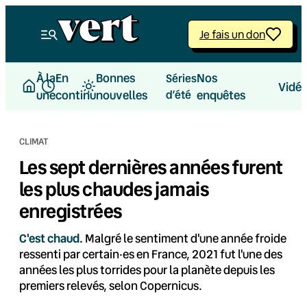
Aller
au
Je fais un don
contenu
À la
En
Bonnes
Nos
Séries
Vidé
une
continu
nouvelles
d’été
enquêtes
CLIMAT
Les sept dernières années furent
les plus chaudes jamais
enregistrées
C'est chaud.
Malgré le sentiment d'une année froide
ressenti par certain·es en France, 2021 fut l'une des
années les plus torrides pour la planète depuis les
premiers relevés, selon Copernicus.