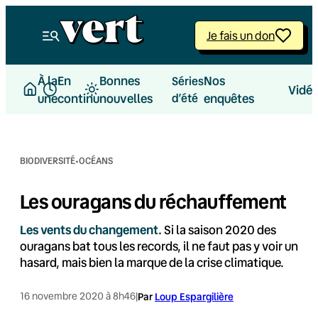
Aller
au
Je fais un don
contenu
À la
En
Bonnes
Nos
Séries
Vidé
une
continu
nouvelles
d’été
enquêtes
·
BIODIVERSITÉ
OCÉANS
Les ouragans du réchauffement
Les vents du changement.
Si la saison 2020 des
ouragans bat tous les records, il ne faut pas y voir un
hasard, mais bien la marque de la crise climatique.
16 novembre 2020 à 8h46
|
Par
Loup Espargilière