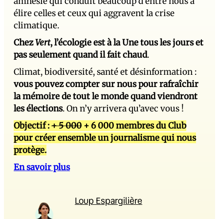
amnésie qui conduit beaucoup d’entre nous à
élire celles et ceux qui aggravent la crise
climatique.
Chez
Vert
, l’écologie est à la Une tous les jours et
pas seulement quand il fait chaud
.
Climat, biodiversité, santé et désinformation :
vous pouvez compter sur nous pour rafraîchir
la mémoire de tout le monde quand viendront
les élections
. On n’y arrivera qu’avec vous !
Objectif :
+ 5 000
+ 6 000 membres du Club
pour créer ensemble un journalisme qui nous
protège.
En savoir plus
Loup Espargilière