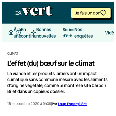
Aller
au
Je fais un don
contenu
À la
En
Bonnes
Nos
Séries
Vidé
une
continu
nouvelles
d’été
enquêtes
CLIMAT
L’effet (du) bœuf sur le climat
La viande et les produits laitiers ont un impact
climatique sans commune mesure avec les aliments
d'origine végétale, comme le montre le site Carbon
Brief dans un copieux dossier.
15 septembre 2020 à 9h38
|
Par
Loup Espargilière