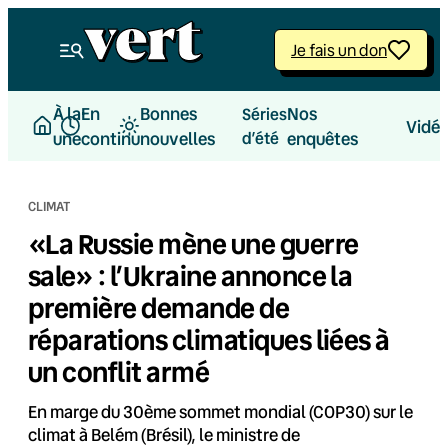
Aller
au
Je fais un don
contenu
À la
En
Bonnes
Nos
Séries
Vidé
une
continu
nouvelles
d’été
enquêtes
CLIMAT
«La Russie mène une guerre
sale» : l’Ukraine annonce la
première demande de
réparations climatiques liées à
un conflit armé
En marge du 30ème sommet mondial (COP30) sur le
climat à Belém (Brésil), le ministre de