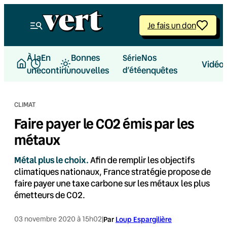
Aller
au
Je fais un don
contenu
À la
En
Bonnes
Nos
Série
Vidéo
une
continu
nouvelles
d’été
enquêtes
CLIMAT
Faire payer le CO2 émis par les
métaux
Métal plus le choix.
Afin de remplir les objectifs
climatiques nationaux, France stratégie propose de
faire payer une taxe carbone sur les métaux les plus
émetteurs de CO2.
03 novembre 2020 à 15h02
|
Par
Loup Espargilière