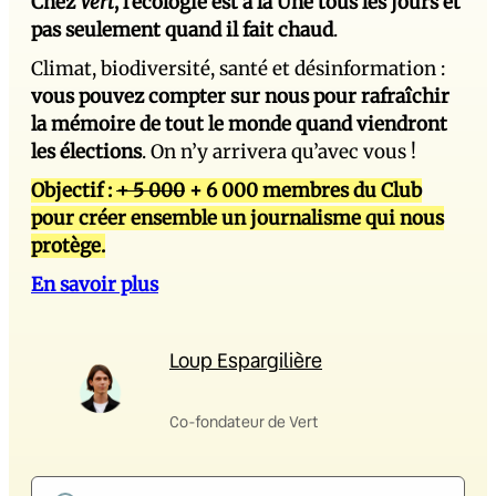
Chez
Vert
, l’écologie est à la Une tous les jours et
pas seulement quand il fait chaud
.
Climat, biodiversité, santé et désinformation :
vous pouvez compter sur nous pour rafraîchir
la mémoire de tout le monde quand viendront
les élections
. On n’y arrivera qu’avec vous !
Objectif :
+ 5 000
+ 6 000 membres du Club
pour créer ensemble un journalisme qui nous
protège.
En savoir plus
Loup Espargilière
Co-fondateur de Vert