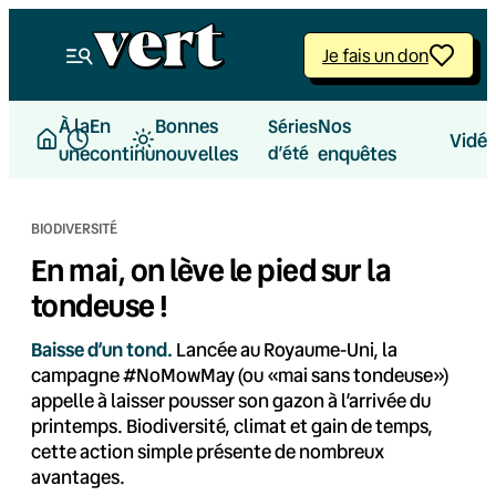
Aller
au
Je fais un don
contenu
À la
En
Bonnes
Nos
Séries
Vidé
une
continu
nouvelles
d’été
enquêtes
BIODIVERSITÉ
En mai, on lève le pied sur la
tondeuse !
Baisse d’un tond.
Lancée au Royaume-Uni, la
campagne #NoMowMay (ou «mai sans tondeuse»)
appelle à laisser pousser son gazon à l’arrivée du
printemps. Biodiversité, climat et gain de temps,
cette action simple présente de nombreux
avantages.