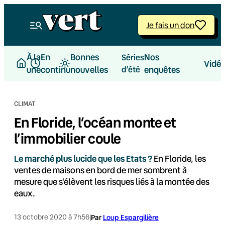
Aller
au
Je fais un don
contenu
À la
En
Bonnes
Nos
Séries
Vidé
une
continu
nouvelles
d’été
enquêtes
CLIMAT
En Floride, l’océan monte et
l’immobilier coule
Le marché plus lucide que les Etats ?
En Floride, les
ventes de maisons en bord de mer sombrent à
mesure que s'élèvent les risques liés à la montée des
eaux.
13 octobre 2020 à 7h56
|
Par
Loup Espargilière