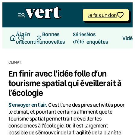
Aller
au
Je fais un don
contenu
À la
En
Bonnes
Nos
Séries
Vidé
une
continu
nouvelles
d’été
enquêtes
CLIMAT
En finir avec l’idée folle d’un
tourisme spatial qui éveillerait à
l’écologie
S’envoyer en l’air.
C’est l’une des pires activités pour
le climat, et pourtant certains affirment que le
tourisme spatial permettrait d’éveiller les
consciences à l’écologie. Or, il est largement
possible de s’émouvoir de la fragilité de la planète