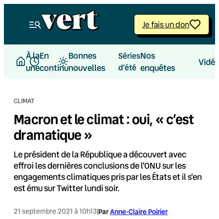
Aller
au
Je fais un don
contenu
À la
En
Bonnes
Nos
Séries
Vidé
une
continu
nouvelles
d’été
enquêtes
CLIMAT
Macron et le climat : oui, « c’est
dramatique »
Le président de la République a découvert avec
effroi les dernières conclusions de l'ONU sur les
engagements climatiques pris par les États et il s'en
est ému sur Twitter lundi soir.
21 septembre 2021 à 10h13
|
Par
Anne-Claire Poirier