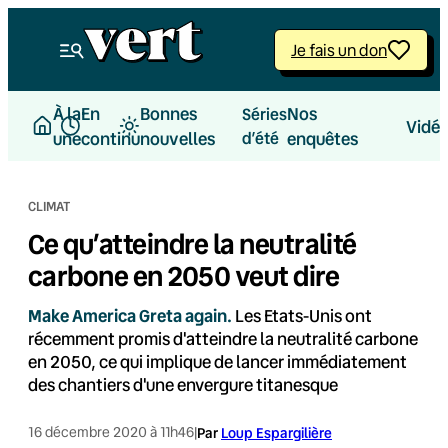
Aller
au
Je fais un don
contenu
À la
En
Bonnes
Nos
Séries
Vidé
une
continu
nouvelles
d’été
enquêtes
CLIMAT
Ce qu’atteindre la neutralité
carbone en 2050 veut dire
Make America Greta again.
Les Etats-Unis ont
récemment promis d'atteindre la neutralité carbone
en 2050, ce qui implique de lancer immédiatement
des chantiers d'une envergure titanesque
16 décembre 2020 à 11h46
|
Par
Loup Espargilière