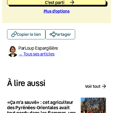
C'est parti
Plus d’option
s
Copier le lien
Partager
Par
Loup Espargilière
→ Tous ses articles
À lire aussi
Voir tout
«Ça m’a sauvé» : cet agriculteur
des Pyrénées-Orientales avait
tout perdu dans les flammes, une