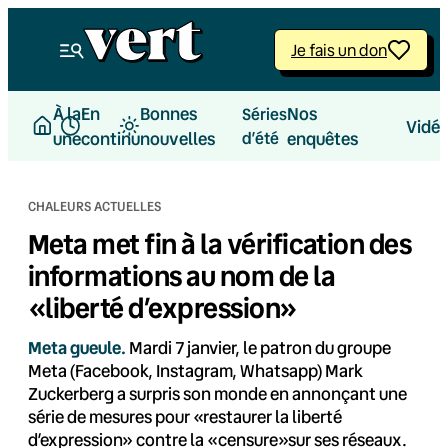
Aller
au
Je fais un don
contenu
À la
En
Bonnes
Nos
Séries
Vidé
une
continu
nouvelles
d’été
enquêtes
CHALEURS ACTUELLES
Meta met fin à la vérification des
informations au nom de la
«liberté d’expression»
Meta gueule.
Mardi 7 janvier, le patron du groupe
Meta (Facebook, Instagram, Whatsapp) Mark
Zuckerberg a surpris son monde en annonçant une
série de mesures pour «restaurer la liberté
d’expression» contre la «censure»sur ses réseaux.