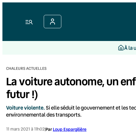
Aller
au
contenu
Menu
À la 
CHALEURS ACTUELLES
La voiture autonome, un enf
futur !)
Voiture violente.
Si elle séduit le gouvernement et les t
environnemental des transports.
11 mars 2021 à 11h02
|
Par
Loup Espargilière