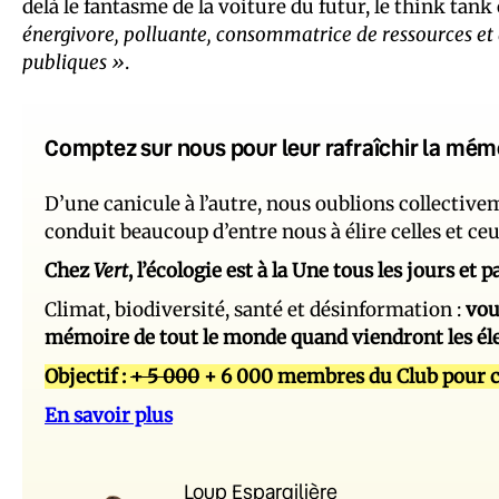
delà le fantasme de la voiture du futur, le think tank
énergivore, polluante, consommatrice de ressources et d
publiques »
.
Comptez sur nous pour leur rafraîchir la mém
D’une canicule à l’autre, nous oublions collectiv
conduit beaucoup d’entre nous à élire celles et ce
Chez
Vert
, l’écologie est à la Une tous les jours et
Climat, biodiversité, santé et désinformation :
vou
mémoire de tout le monde quand viendront les él
Objectif :
+ 5 000
+ 6 000 membres du Club pour c
En savoir plus
Loup Espargilière