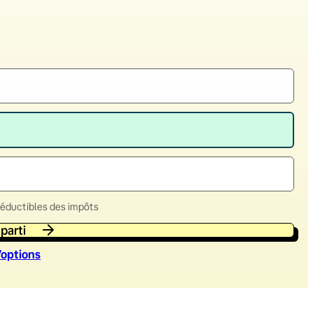
déductibles des impôts
 parti
’option
s